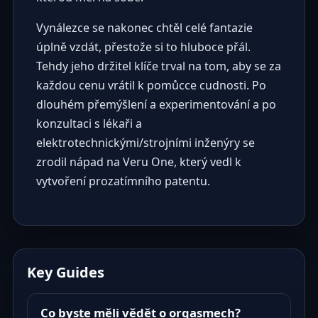
Vynálezce se nakonec chtěl celé fantazie
úplně vzdát, přestože si to hluboce přál.
Tehdy jeho držitel klíče trval na tom, aby se za
každou cenu vrátil k pomůcce cudnosti. Po
dlouhém přemýšlení a experimentování a po
konzultaci s lékaři a
elektrotechnickými/strojními inženýry se
zrodil nápad na Veru One, který vedl k
vytvoření prozatímního patentu.
Key Guides
Co byste měli vědět o orgasmech?