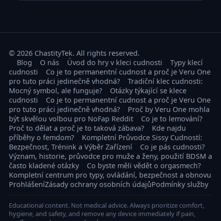
© 2026 ChastityTek. All rights reserved.
Blog
O nás
Úvod do hry v kleci cudnosti
Typy klecí
cudnosti
Co je to permanentní cudnost a proč je Veru One
pro tuto práci jedinečně vhodná?
Tradiční klec cudnosti:
Mocný symbol, ale funguje?
Otázky týkající se klece
cudnosti
Co je to permanentní cudnost a proč je Veru One
pro tuto práci jedinečně vhodná?
Proč by Veru One mohla
být skvělou volbou pro NoFap Reddit
Co je to lemování?
Proč to dělat a proč je to taková zábava?
Kde najdu
příběhy o femdom?
Kompletní Průvodce Sissy Cudností:
Bezpečnost, Trénink a Výběr Zařízení
Co je pás cudnosti?
Význam, historie, průvodce pro muže a ženy, použití BDSM a
často kladené otázky
Co byste měli vědět o orgasmech?
Kompletní centrum pro typy, ovládání, bezpečnost a obnovu
Prohlášení
Zásady ochrany osobních údajů
Podmínky služby
Educational content. Not medical advice. Always prioritize comfort,
hygiene, and safety, and remove any device immediately if pain,