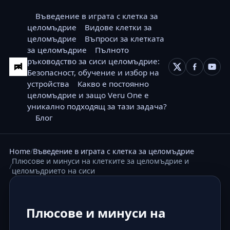
Въведение в играта с клетка за
целомъдрие
Видове клетки за
целомъдрие
Въпроси за клетката
за целомъдрие
Пълното
ръководство за сиси целомъдрие:
Безопасност, обучение и избор на
устройства
Какво е постоянно
целомъдрие и защо Veru One е
уникално подходящ за тази задача?
Блог
Home
Въведение в играта с клетка за целомъдрие
Плюсове и минуси на клетките за целомъдрие и
целомъдрието на сиси
Плюсове и минуси на