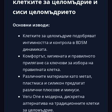
клетките за целомъдрие и
сиси целомъдрието
Основни изводи:
Клетките за целомъдрие подобряват
интимността и контрола в BDSM
динамиката.
Комфортът, хигиената и правилното
прилягане са ключови за избора на
правилната клетка.
Различните материали като метал,
пластмаса и силикон предлагат
различни плюсове и минуси.
Veru One е модерна, дискретна
алтернатива на традиционните клетки
за целомъдрие.