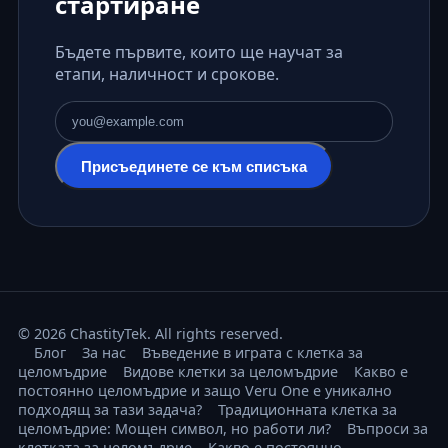
стартиране
Бъдете първите, които ще научат за
етапи, наличност и срокове.
Имейл адрес
Присъединете се към списъка
© 2026 ChastityTek. All rights reserved.
Блог
За нас
Въведение в играта с клетка за
целомъдрие
Видове клетки за целомъдрие
Какво е
постоянно целомъдрие и защо Veru One е уникално
подходящ за тази задача?
Традиционната клетка за
целомъдрие: Мощен символ, но работи ли?
Въпроси за
клетката за целомъдрие
Какво е постоянно