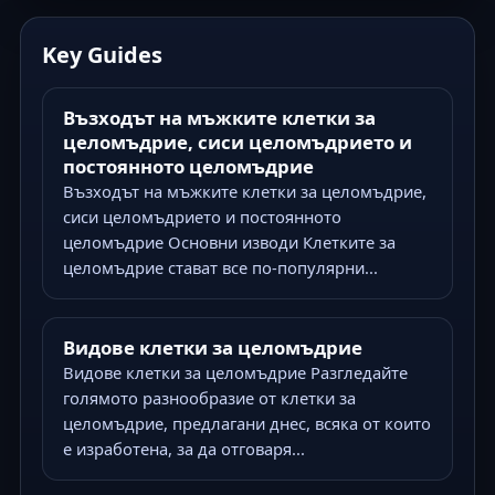
Key Guides
Възходът на мъжките клетки за
целомъдрие, сиси целомъдрието и
постоянното целомъдрие
Възходът на мъжките клетки за целомъдрие,
сиси целомъдрието и постоянното
целомъдрие Основни изводи Клетките за
целомъдрие стават все по-популярни...
Видове клетки за целомъдрие
Видове клетки за целомъдрие Разгледайте
голямото разнообразие от клетки за
целомъдрие, предлагани днес, всяка от които
е изработена, за да отговаря...