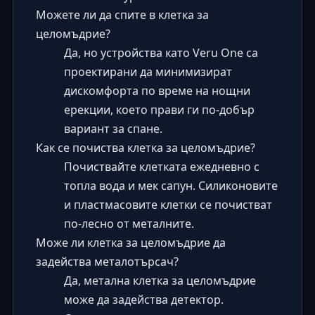
Можете ли да спите в клетка за
целомъдрие?
Да, но устройства като Veru One са
проектирани да минимизират
дискомфорта по време на нощни
ерекции, което прави ги по-добър
вариант за спане.
Как се почиства клетка за целомъдрие?
Почиствайте клетката ежедневно с
топла вода и мек сапун. Силиконовите
и пластмасовите клетки се почистват
по-лесно от металните.
Може ли клетка за целомъдрие да
задейства металотърсач?
Да, метална клетка за целомъдрие
може да задейства детектор.