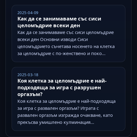
2025-04-09
Как да се занимаваме със сиси
целомъдрие всеки ден
Как да се занимаваме със сиси целомъдрие
всеки ден Основни изводи Сиси
целомъдрието съчетава носенето на клетка
за целомъдрие с по-женствено и поко...
2025-03-18
Коя клетка за целомъдрие е най-
подходяща за игра с разрушен
оргазъм?
Коя клетка за целомъдрие е най-подходяща
за игра с развален оргазъм? Играта с
развален оргазъм изгражда очакване, като
прекъсва умишлено кулминация...