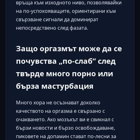
връща към изходното ниво, позволявайки
на по-успокояващите, ориентирани към
свързване сигнали да доминират
непосредствено след фазата.
Защо оргазмът може да се
почувства „по-слаб“ след
твърде много порно или
бърза мастурбация
Много хора не осъзнават доколко
качеството на оргазма е свързано с
очакването. Ако мозъкът ви е свикнал с
бързи новости и бързо освобождаване,
пиковете на допамин стават по-лесни за