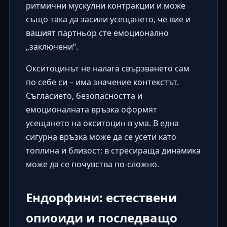
ритмични мускулни контракции и може
също така да засили усещането, че вие ​​и
вашият партньор сте емоционално
„заключени“.
Окситоцинът не налага свързването сам
по себе си – има значение контекстът.
Съгласието, безопасността и
емоционалната връзка оформят
усещането на окситоцин в ума. В една
сигурна връзка може да се усети като
топлина и близост; в стресираща динамика
може да се почувства по-сложно.
Ендорфини: естествени
опиоиди и последващо