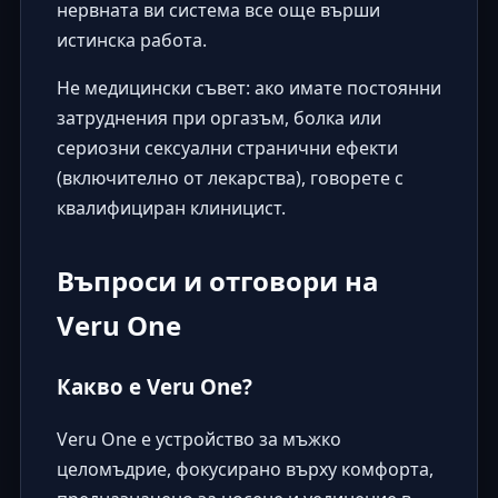
нервната ви система все още върши
истинска работа.
Не медицински съвет: ако имате постоянни
затруднения при оргазъм, болка или
сериозни сексуални странични ефекти
(включително от лекарства), говорете с
квалифициран клиницист.
Въпроси и отговори на
Veru One
Какво е Veru One?
Veru One е устройство за мъжко
целомъдрие, фокусирано върху комфорта,