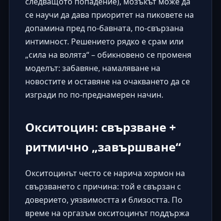
следващото попадение), мозъкът може да
се научи да дава приоритет на пиковете на
допамина пред по-бавната, по-свързана
интимност. Решението рядко е срам или
„сила на волята“ – обикновено се променя
моделът: забавяне, намаляване на
новостите и оставяне на очакването да се
изгради по по-преднамерен начин.
Окситоцин: свързване +
ритмично „завършване“
Окситоцинът често се нарича хормон на
свързването с причина: той е свързан с
доверието, уязвимостта и близостта. По
време на оргазъм окситоцинът поддържа