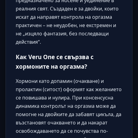
предназначено за носене и уединение в
реалния свят. Създаден е за двойки, които
искат да направят контрола на оргазма
практичен – не неудобен, не екстремен и
не „изцяло фантазия, без последващи
действия“.
Как Veru One се свързва с
хормоните на оргазма?
Хормони като допамин (очакване) и
пролактин (ситост) оформят как желанието
се повишава и нулира. При консенсусна
динамика контролът на оргазма може да
помогне на двойките да забавят цикъла, да
възстановят очакването и да накарат
освобождаването да се почувства по-