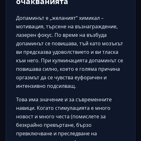
очакванията
Допаминът е „желаният“ химикал –
мотивация, търсене на възнаграждение,
лазерен фокус. По време на възбуда
допаминът се повишава, тъй като мозъкът
ви предсказва удоволствието и ви тласка
към него. При кулминацията допаминът се
повишава силно, което е голяма причина
оргазмът да се чувства еуфоричен и
интензивно подсилващ.
Това има значение и за съвременните
навици. Когато стимулацията е много
новост и много честа (помислете за
безкрайно превъртане, бързо
превключване и преследване на