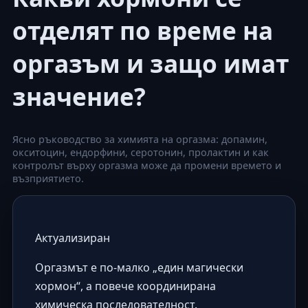
отделят по време на
оргазъм и защо имат
значение?
Ясно ръководство за химията на оргазма: допамин,
окситоцин, ендорфини, серотонин, пролактин и как
контролът върху оргазма може да промени времето и
възприятието.
Актуализиран
Оргазмът е по-малко „един магически
хормон“, а повече координирана
химическа последователност.