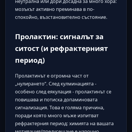
неутрална или дори досадна за много хора:
мозъкът активно преминава в по-
спокойно, възстановително състояние.
Пролактин: сигналът за
ситост (и рефрактерният
период)
Пролактинът е огромна част от
„нулирането“. След кулминацията -
особено след еякулация - пролактинът се
повишава и потиска допаминовата
сигнализация. Това е голяма причина,
поради която много мъже изпитват
рефрактерния период: химията на вашата
мотивация/предусещане е нарочно