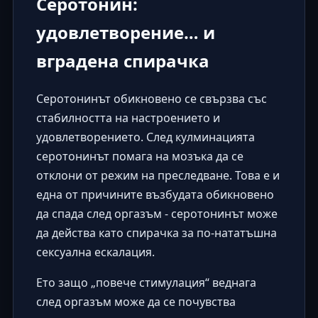
Серотонин:
удовлетворение… и
вградена спирачка
Серотонинът обикновено се свързва със
стабилността на настроението и
удовлетворението. След кулминацията
серотонинът помага на мозъка да се
отклони от режим на преследване. Това е и
една от причините възбудата обикновено
да спада след оргазъм - серотонинът може
да действа като спирачка за по-нататъшна
сексуална ескалация.
Ето защо „повече стимулация“ веднага
след оргазъм може да се почувства