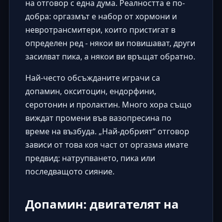
на отговор с една дума. Реалността е по-
добра: оргазмът е набор от хормони и
невротрансмитери, които пристигат в
определен ред - някои ви повишават, други
засилват пика, а някои ви връщат обратно.
Най-често обсъжданите играчи са
допамин, окситоцин, ендорфини,
серотонин и пролактин. Много хора също
виждат промени във вазопресина по
време на възбуда. „Най-добрият“ отговор
зависи от това коя част от оргазма имате
предвид: натрупването, пика или
последващото сияние.
Допамин: двигателят на