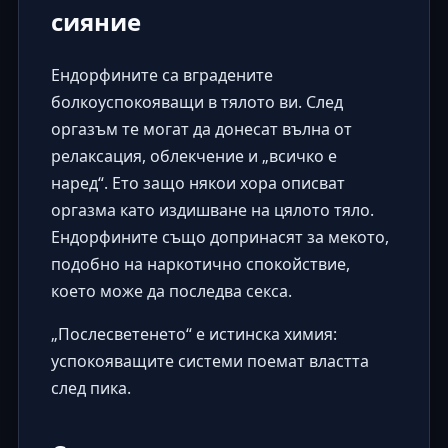
сияние
Ендорфините са вградените
болкоуспокояващи в тялото ви. След
оргазъм те могат да донесат вълна от
релаксация, облекчение и „всичко е
наред“. Ето защо някои хора описват
оргазма като издишване на цялото тяло.
Ендорфините също допринасят за мекото,
подобно на наркотично спокойствие,
което може да последва секса.
„Послесветенето“ е истинска химия:
успокояващите системи поемат властта
след пика.