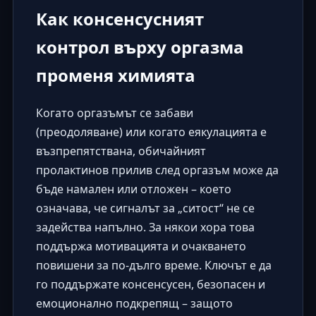
Как консенсусният
контрол върху оргазма
променя химията
Когато оргазъмът се забави
(преодоляване) или когато еякулацията е
възпрепятствана, обичайният
пролактинов прилив след оргазъм може да
бъде намален или отложен – което
означава, че сигналът за „ситост“ не се
задейства напълно. За някои хора това
поддържа мотивацията и очакването
повишени за по-дълго време. Ключът е да
го поддържате консенсусен, безопасен и
емоционално подкрепящ – защото