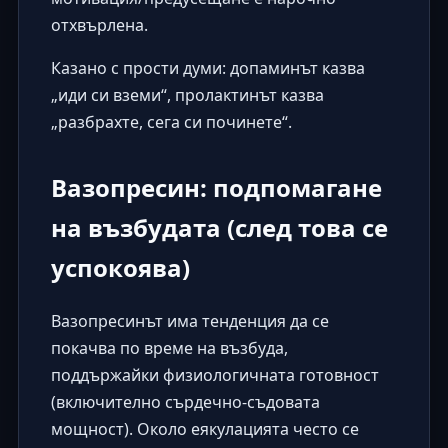
отхвърлена.
Казано с прости думи: допаминът казва
„иди си вземи“, пролактинът казва
„разбрахте, сега си починете“.
Вазопресин: подпомагане
на възбудата (след това се
успокоява)
Вазопресинът има тенденция да се
покачва по време на възбуда,
поддържайки физиологичната готовност
(включително сърдечно-съдовата
мощност). Около еякулацията често се