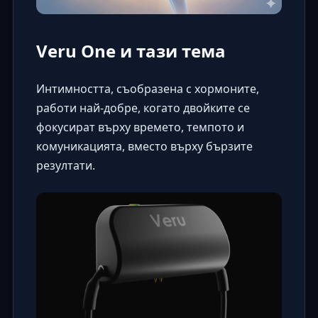
Veru One и тази тема
Интимността, съобразена с хормоните,
работи най-добре, когато двойките се
фокусират върху времето, темпото и
комуникацията, вместо върху бързите
резултати.