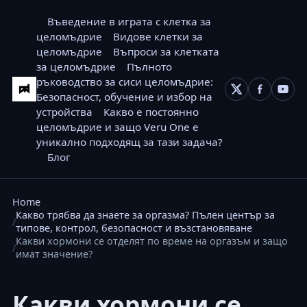
Въведение в играта с клетка за
целомъдрие
Видове клетки за
целомъдрие
Въпроси за клетката
за целомъдрие
Пълното
ръководство за сиси целомъдрие:
Безопасност, обучение и избор на
устройства
Какво е постоянно
целомъдрие и защо Veru One е
уникално подходящ за тази задача?
Блог
Home
Какво трябва да знаете за оргазма? Пълен център за
типове, контрол, безопасност и възстановяване
Какви хормони се отделят по време на оргазъм и защо
имат значение?
Какви хормони се