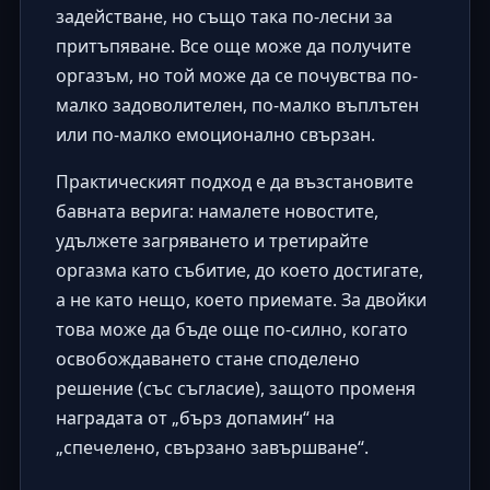
задействане, но също така по-лесни за
притъпяване. Все още може да получите
оргазъм, но той може да се почувства по-
малко задоволителен, по-малко въплътен
или по-малко емоционално свързан.
Практическият подход е да възстановите
бавната верига: намалете новостите,
удължете загряването и третирайте
оргазма като събитие, до което достигате,
а не като нещо, което приемате. За двойки
това може да бъде още по-силно, когато
освобождаването стане споделено
решение (със съгласие), защото променя
наградата от „бърз допамин“ на
„спечелено, свързано завършване“.