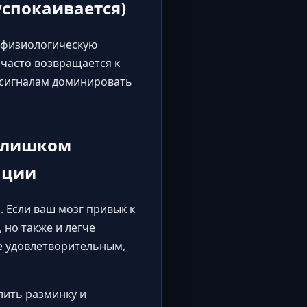
успокаивается)
 физиологическую
 часто возвращается к
 сигналам доминировать
 слишком
ации
 Если ваш мозг привык к
 но также и легче
е удовлетворительным,
лить разминку и