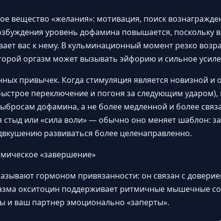
е вещество «желания»: мотивация, поиск вознагражден
озбуждения уровень дофамина повышается, поскольку 
вает вас к нему. В кульминационный момент резко возра
торой оргазм может вызывать эйфорию и сильное усиле
нных привычек. Когда стимуляция является новизной и 
быстрое переключение и погоня за следующим ударом),
ыбросам дофамина, а не более медленной и более связ
 стыд или «сила воли» — обычно оно меняет шаблон: з
едвкушению развиваться более целенаправленно.
тмическое «завершение»
называют гормоном привязанности: он связан с доверие
газма окситоцин поддерживает ритмичные мышечные со
ы и ваш партнер эмоционально «заперты».