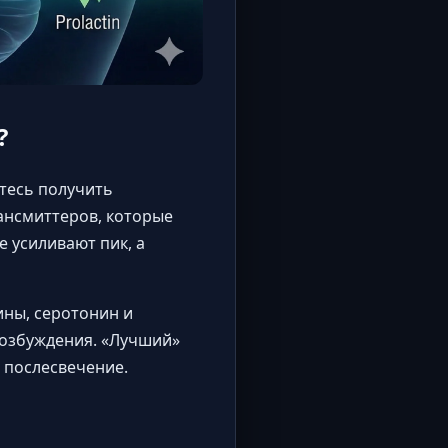
?
етесь получить
ансмиттеров, которые
 усиливают пик, а
ны, серотонин и
возбуждения. «Лучший»
и послесвечение.