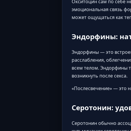
Окситоцин сам по себе н
эмоциональная связь фор
может ощущаться как теп
Эндорфины: на
Эндорфины — это встрое
расслабления, облегчени
всем телом. Эндорфины т
возникнуть после секса.
«Послесвечение» — это н
Серотонин: удо
Серотонин обычно ассоц