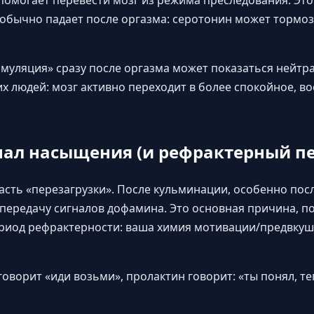
омогает перевести мозг из режима преследования. Это 
 обычно падает после оргазма: серотонин может тормо
муляция» сразу после оргазма может показаться нейтр
 людей: мозг активно переходит в более спокойное, в
нал насыщения (и рефрактерный п
сть «перезагрузки». После кульминации, особенно посл
передачу сигналов дофамина. Это основная причина, п
иод рефрактерности: ваша химия мотивации/предвку
оворит «иди возьми», пролактин говорит: «ты понял, те