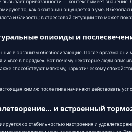
е вызывает привязанности — контекст имеет значение. С
мируют то, как окситоцин ощущается в уме. В безопас
лота и близость; в стрессовой ситуации это может пок
туральные опиоиды и послесвечен
нные в организм обезболивающие. После оргазма они м
я и «все в порядке». Вот почему некоторые люди описыв
акже способствуют мягкому, наркотическому спокойств
астоящая химия: после пика начинают действовать ус
влетворение… и встроенный тормо
иируется со стабильностью настроения и удовлетворен