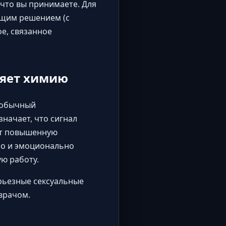
, что вы принимаете. Для
бщим решением (с
ое, связанное
няет химию
, обычный
начает, что сигнал
ет повышенную
но и эмоционально
ю работу.
ерьезные сексуальные
врачом.