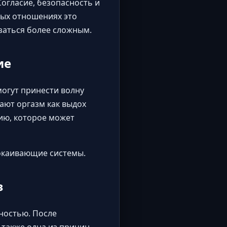
огласие, безопасность и
ных отношениях это
азаться более сложным.
ие
огут принести волну
ают оргазм как выдох
ию, которое может
покаивающие системы.
з
ностью. После