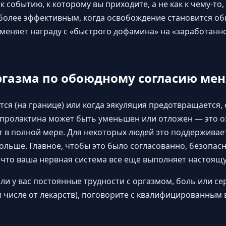
 к событию, к которому вы приходите, а не как к чему-то
 более эффективным, когда освобождение становится о
о меняет награду с «быстрого дофамина» на «заработанн
ргазма по обоюдному согласию ме
тся (на границе) или когда эякуляция предотвращается
пролактина может быть уменьшен или отложен — это оз
т в полной мере. Для некоторых людей это поддержива
льше. Главное, чтобы это было согласованно, безопас
что ваша нервная система все еще выполняет настоящу
сли у вас постоянные трудности с оргазмом, боль или с
 числе от лекарств), поговорите с квалифицированным 