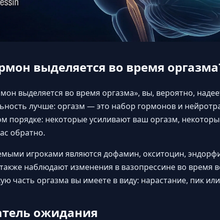
рмон выделяется во время оргазма
рмон выделяется во время оргазма», вы, вероятно, наде
ьность лучше: оргазм — это набор гормонов и нейротр
м порядке: некоторые усиливают ваш оргазм, некоторые
ас обратно.
емыми игроками являются дофамин, окситоцин, эндорфи
 также наблюдают изменения в вазопрессине во время 
акую часть оргазма вы имеете в виду: нарастание, пик ил
атель ожидания