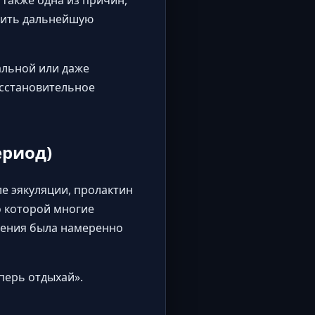
также одна из причин,
зить дальнейшую
альной или даже
осстановительное
ериод)
е эякуляции, пролактин
о которой многие
шения была намеренно
перь отдыхай».