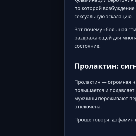
кульминации серотонин п
по которой возбуждение
сексуальную эскалацию.
Вот почему «большая сти
раздражающей для многих
состояние.
Пролактин: сиг
Пролактин — огромная ча
повышается и подавляет 
мужчины переживают пер
отключена.
Проще говоря: дофамин г