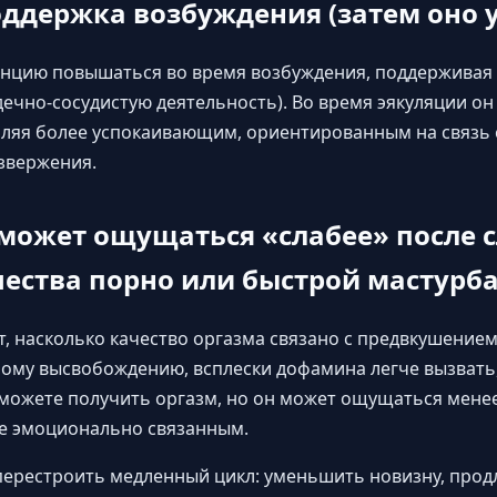
оддержка возбуждения (затем оно 
енцию повышаться во время возбуждения, поддерживая
дечно-сосудистую деятельность). Во время эякуляции он
оляя более успокаивающим, ориентированным на связь
извержения.
 может ощущаться «слабее» после
ества порно или быстрой мастурб
, насколько качество оргазма связано с предвкушением.
ому высвобождению, всплески дофамина легче вызвать,
 можете получить оргазм, но он может ощущаться мене
е эмоционально связанным.
перестроить медленный цикл: уменьшить новизну, прод