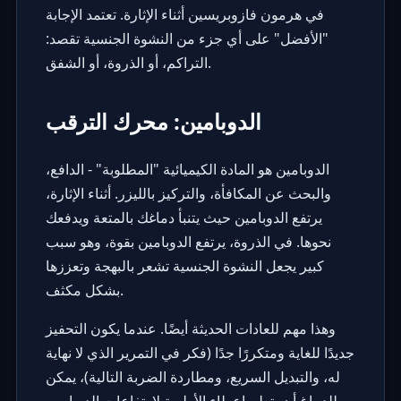
في هرمون فازوبريسين أثناء الإثارة. تعتمد الإجابة
"الأفضل" على أي جزء من النشوة الجنسية تقصد:
التراكم، أو الذروة، أو الشفق.
الدوبامين: محرك الترقب
الدوبامين هو المادة الكيميائية "المطلوبة" - الدافع،
والبحث عن المكافأة، والتركيز بالليزر. أثناء الإثارة،
يرتفع الدوبامين حيث يتنبأ دماغك بالمتعة ويدفعك
نحوها. في الذروة، يرتفع الدوبامين بقوة، وهو سبب
كبير يجعل النشوة الجنسية تشعر بالبهجة وتعززها
بشكل مكثف.
وهذا مهم للعادات الحديثة أيضًا. عندما يكون التحفيز
جديدًا للغاية ومتكررًا جدًا (فكر في التمرير الذي لا نهاية
له، والتبديل السريع، ومطاردة الضربة التالية)، يمكن