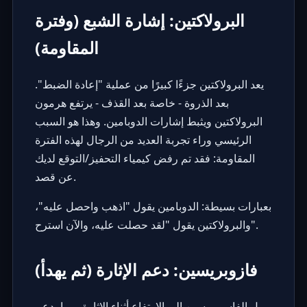
البرولاكتين: إشارة الشبع (وفترة
المقاومة)
يعد البرولاكتين جزءًا كبيرًا من عملية "إعادة الضبط".
بعد الذروة - خاصة بعد القذف - يرتفع هرمون
البرولاكتين ويثبط إشارات الدوبامين. وهذا هو السبب
الرئيسي وراء تجربة العديد من الرجال لهذه الفترة
المقاومة: فقد تم رفض كيمياء التحفيز/التوقع لديك
عن قصد.
بعبارات بسيطة: الدوبامين يقول "اذهب واحصل عليه"،
والبرولاكتين يقول "لقد حصلت عليه، والآن استرح".
فازوبريسين: دعم الإثارة (ثم يهدأ)
يميل الفاسوبريسين إلى الارتفاع أثناء الإثارة، مما يدعم