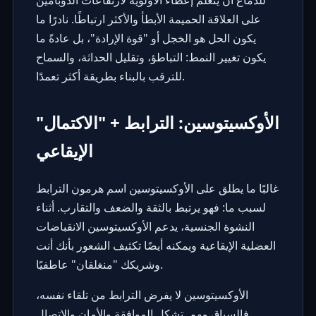
للدماغ أن يتعلم إعطاء الأولوية لارتفاعات الدوبامين
على العلاقة الحميمة الأبطأ والأكثر ارتباطًا. نادرًا ما
يكون الحل هو الخجل أو "قوة الإرادة"، بل عادةً ما
يكون تغيير النمط: التباطؤ، وتقليل الحداثة، والسماح
للترقب بالبناء بطريقة أكثر تعمدًا.
الأوكسيتوسين: الترابط + "الاكتمال"
الإيقاعي
غالبًا ما يطلق على الأوكسيتوسين اسم هرمون الترابط
لسبب ما: فهو يرتبط بالثقة والضعف والتقارب. أثناء
النشوة الجنسية، يدعم الأوكسيتوسين الانقباضات
العضلية الإيقاعية ويمكنه أيضًا تكثيف الشعور بأنك أنت
وشريكك "منغلقان" عاطفيًا.
الأوكسيتوسين لا يفرض الترابط من تلقاء نفسه،
فالسياق مهم. تشكل الموافقة والأمان والاتصال