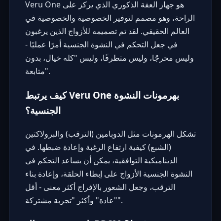
Veru One هو جهاز العفة الذكوري الذي يركز على
الراحة، وهو مصمم لتوفير الخصوصية والخصوصية في
العالم الحقيقي. لقد تم تصميمه للأزواج الذين يرغبون
في جعل التحكم في النشوة الجنسية أمرًا عمليًا -
وليس محرجًا، وليس متطرفًا، وليس "كله خيال، بدون
متابعة".
كيف يرتبط Veru One بهرمونات النشوة
الجنسية؟
تشكل الهرمونات مثل الدوبامين (الترقب) والبرولاكتين
(الشبع) كيفية ارتفاع الرغبة وإعادة ضبطها. في
الديناميكية التوافقية، يمكن أن يساعد التحكم في
النشوة الجنسية الأزواج على إبطاء الحلقة، وإعادة بناء
الترقب، وجعل الشعور بالإفراج أكثر معنى - أقل
"عادة" وأكثر "تجربة مشتركة".