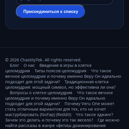
Адрес электронной почты
Присоединиться к списку
© 2026 ChastityTek. All rights reserved.
Блог
О нас
Введение в игры в клетке
целомудрия
Типы поясов целомудрия
Что такое
вечное целомудрие и почему именно Веру Он идеально
подходит для этой задачи?
Традиционная клетка
целомудрия: мощный символ, но эффективна ли она?
Вопросы о клетке целомудрия
Что такое вечное
целомудрие и почему именно Веру Он идеально
подходит для этой задачи?
Почему Veru One может
стать отличным вариантом для тех, кто не хочет
мастурбировать (NoFap) (Reddit)
Что такое эджинг?
Зачем это делать и почему это так весело?
Где можно
найти рассказы в жанре «фетиш доминирования