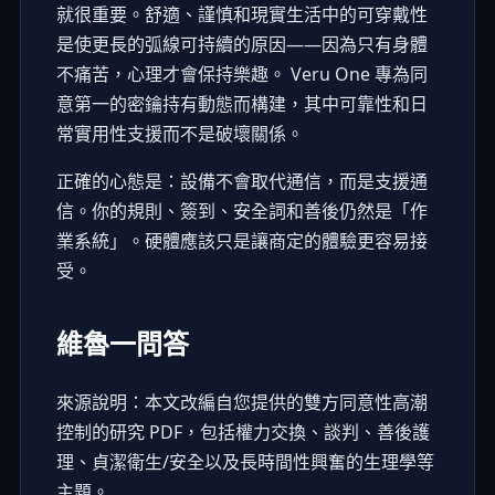
就很重要。舒適、謹慎和現實生活中的可穿戴性
是使更長的弧線可持續的原因——因為只有身體
不痛苦，心理才會保持樂趣。 Veru One 專為同
意第一的密鑰持有動態而構建，其中可靠性和日
常實用性支援而不是破壞關係。
正確的心態是：設備不會取代通信，而是支援通
信。你的規則、簽到、安全詞和善後仍然是「作
業系統」。硬體應該只是讓商定的體驗更容易接
受。
維魯一問答
來源說明：本文改編自您提供的雙方同意性高潮
控制的研究 PDF，包括權力交換、談判、善後護
理、貞潔衛生/安全以及長時間性興奮的生理學等
主題。