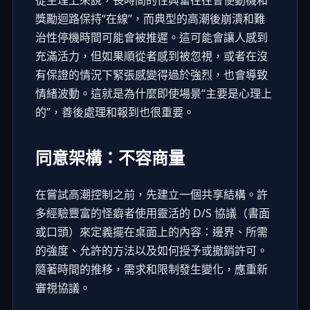
從生理上來說，長時間的性興奮往往會使動機和
獎勵迴路保持“在線”，而典型的高潮後崩潰和難
治性停機時間可能會被推遲。這可能會讓人感到
充滿活力，但如果順從者感到被忽視，或者在沒
有保證的情況下緊張感變得過於強烈，也會導致
情緒波動。這就是為什麼即使場景“主要是心理上
的”，善後處理和報到也很重要。
同意架構：不容商量
在嘗試高潮控制之前，先建立一個共享結構。許
多經驗豐富的怪癖者使用靈活的 D/S 協議（書面
或口頭）來定義擺在桌面上的內容：邊界、所需
的強度、允許的方法以及如何授予或撤銷許可。
隨著時間的推移，需求和限制發生變化，應重新
審視協議。