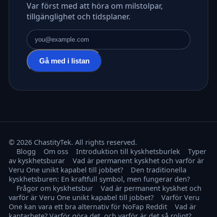
Var först med att höra om milstolpar,
tillgänglighet och tidsplaner.
E-postadress
Gå med i listan
© 2026 ChastityTek. All rights reserved.
Blogg
Om oss
Introduktion till kyskhetsburlek
Typer
av kyskhetsburar
Vad är permanent kyskhet och varför är
Veru One unikt kapabel till jobbet?
Den traditionella
kyskhetsburen: En kraftfull symbol, men fungerar den?
Frågor om kyskhetsbur
Vad är permanent kyskhet och
varför är Veru One unikt kapabel till jobbet?
Varför Veru
One kan vara ett bra alternativ för NoFap Reddit
Vad är
kantarbete? Varför göra det, och varför är det så roligt?