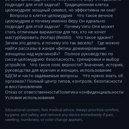
подходит для этой задачи?
Традиционная клетка
целомудрия: мощный символ, но эффективна ли она?
Вопросы о клетке целомудрия
Что такое вечное
целомудрие и почему именно Веру Он идеально
подходит для этой задачи?
Почему Veru One может
стать отличным вариантом для тех, кто не хочет
мастурбировать (NoFap) (Reddit)
Что такое эджинг?
Зачем это делать и почему это так весело?
Где можно
найти рассказы в жанре «фетиш доминирования
женщины над мужчиной»?
Полное руководство по
сисси-целомудрию: безопасность, тренировки и выбор
устройств
Что такое пояс верности? Значение, история,
руководства для мужчин и женщин, использование
БДСМ и часто задаваемые вопросы
Что нужно знать об
оргазмах? Полный центр типов, контроля, безопасности
и восстановления
Отказ от ответственности
Политика конфиденциальности
Условия использования
Educational content. Not medical advice. Always prioritize comfort,
hygiene, and safety, and remove any device immediately if pain,
swelling, numbness, or color change appears.