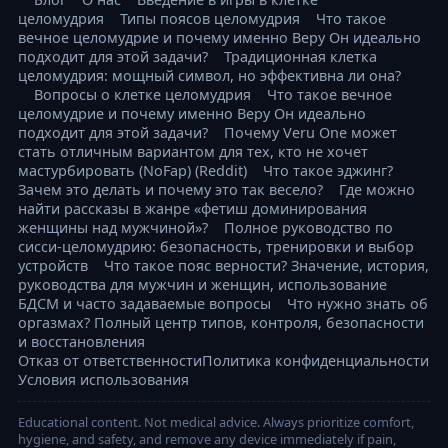
целомудрия
Типы поясов целомудрия
Что такое
вечное целомудрие и почему именно Веру Он идеально
подходит для этой задачи?
Традиционная клетка
целомудрия: мощный символ, но эффективна ли она?
Вопросы о клетке целомудрия
Что такое вечное
целомудрие и почему именно Веру Он идеально
подходит для этой задачи?
Почему Veru One может
стать отличным вариантом для тех, кто не хочет
мастурбировать (NoFap) (Reddit)
Что такое эджинг?
Зачем это делать и почему это так весело?
Где можно
найти рассказы в жанре «фетиш доминирования
женщины над мужчиной»?
Полное руководство по
сисси-целомудрию: безопасность, тренировки и выбор
устройств
Что такое пояс верности? Значение, история,
руководства для мужчин и женщин, использование
БДСМ и часто задаваемые вопросы
Что нужно знать об
оргазмах? Полный центр типов, контроля, безопасности
и восстановления
Отказ от ответственности
Политика конфиденциальности
Условия использования
Educational content. Not medical advice. Always prioritize comfort,
hygiene, and safety, and remove any device immediately if pain,