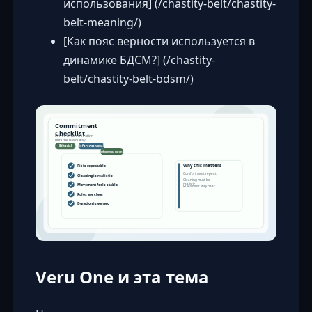
использования] (/chastity-belt/chastity-
belt-meaning/)
[Как пояс верности используется в
динамике БДСМ?] (/chastity-
belt/chastity-belt-bdsm/)
Veru One и эта тема