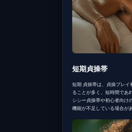
短期貞操帯
短期
貞操帯
は、貞操プレイ
ることが多く、短時間であ
シシー貞操帯
や初心者向け
機能が不足している場合が