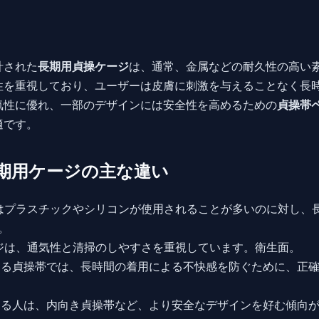
計された
長期用貞操ケージ
は、通常、金属などの耐久性の高い
性を重視しており、ユーザーは皮膚に刺激を与えることなく長
気性に優れ、一部のデザインには安全性を高めるための
貞操帯
適です。
期用ケージの主な違い
はプラスチックやシリコンが使用されることが多いのに対し、
。
ジは、通気性と清掃のしやすさを重視しています。衛生面。
る貞操帯では、長時間の着用による不快感を防ぐために、正確
る人は、
内向き貞操帯
など、より安全なデザインを好む傾向