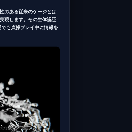
性のある従来のケージとは
を実現します。その
生体認証
用でも貞操プレイ中に情報を