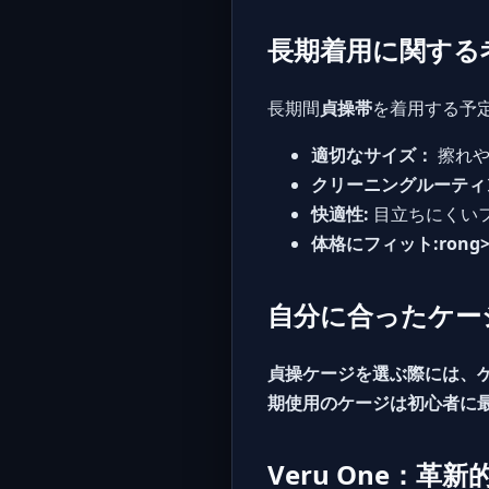
長期着用に関する
長期間
貞操帯
を着用する予
適切なサイズ：
擦れや
クリーニングルーティ
快適性:
目立ちにくい
体格にフィット:rong
自分に合ったケー
貞操ケージ
を選ぶ際には、
期使用のケージは初心者に
Veru One：革