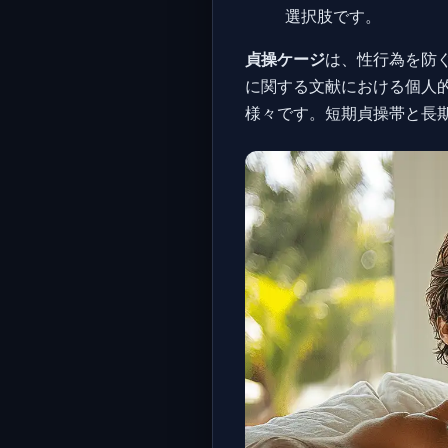
選択肢です。
貞操ケージ
は、性行為を防ぐ
に関する文献
における個人
様々です。短期貞操帯と長