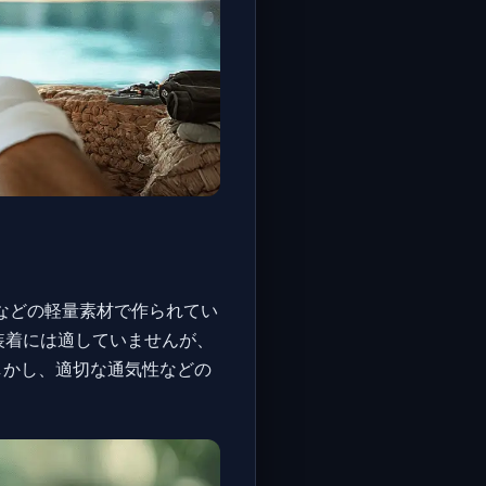
などの軽量素材で作られてい
装着には適していませんが、
しかし、適切な通気性などの