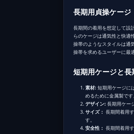
長期用貞操ケージ
長期間の着用を想定して設
らのケージは通気性と快適
操帯
のようなスタイルは通
操帯
を求めるユーザーに最
短期用ケージと長
素材:
短期用ケージに
めるために金属製です
デザイン:
長期用ケー
サイズ：
長期間着用す
す。
安全性：
長期間着用す