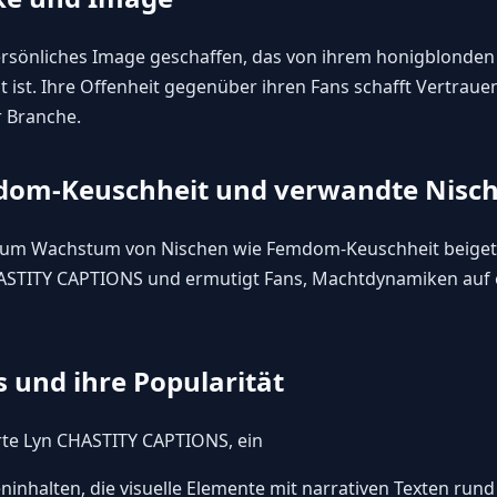
 persönliches Image geschaffen, das von ihrem honigblonde
ist. Ihre Offenheit gegenüber ihren Fans schafft Vertrauen
r Branche.
mdom-Keuschheit und verwandte Nisc
 zum Wachstum von Nischen wie Femdom-Keuschheit beigetr
HASTITY CAPTIONS und ermutigt Fans, Machtdynamiken auf e
s und ihre Popularität
erte Lyn CHASTITY CAPTIONS, ein
inhalten, die visuelle Elemente mit narrativen Texten ru