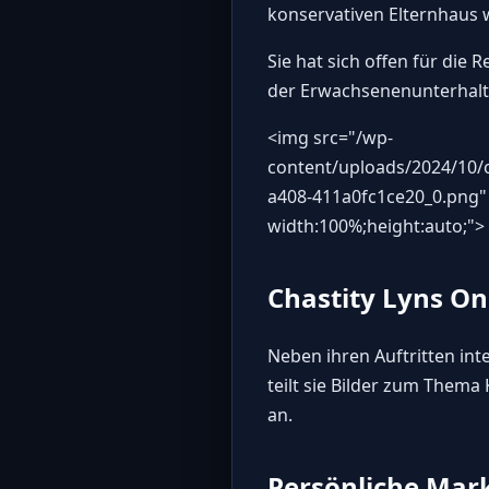
konservativen Elternhaus 
Sie hat sich offen für di
der Erwachsenenunterhalt
<img src="
/wp-
content/uploads/2024/10/o
a408-411a0fc1ce20_0.png
"
width:100%;height:auto;">
Chastity Lyns On
Neben ihren Auftritten int
teilt sie Bilder zum Them
an.
Persönliche Mar