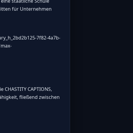
eine staatliche Schule
tritten für Unternehmen
ury_h_2bd2b125-7f82-4a7b-
="max-
wie CHASTITY CAPTIONS,
higkeit, fließend zwischen