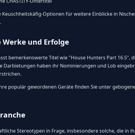
iche CHASTITY-Untertitel
 Keuschheitskäfig-Optionen
für weitere Einblicke in Nisch
.
Werke und Erfolge
asst bemerkenswerte Titel wie "House Hunters Part 16.5", 
Ihre Darbietungen haben ihr Nominierungen und Lob eingebr
rstrichen.
nre populär gewordenen Geräte finden Sie unter
gebogene 
 Branche
chaftliche Stereotypen in Frage, insbesondere solche, die i