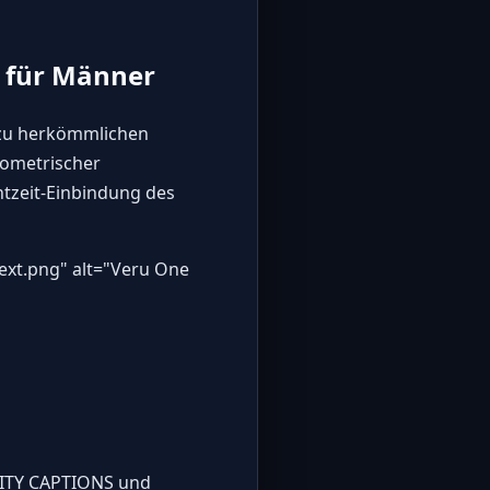
l für Männer
 zu herkömmlichen
iometrischer
htzeit-Einbindung des
ext.png
" alt="Veru One
TITY CAPTIONS und