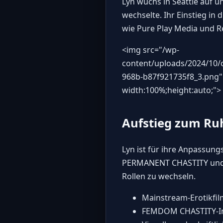
Lyn wuchs in Seattle auf u
wechselte. Ihr Einstieg in
wie Pure Play Media und Re
<img src="
/wp-
content/uploads/2024/10/
968b-b87f921735f8_3.png
"
width:100%;height:auto;">
Aufstieg zum Ru
Lyn ist für ihre Anpassun
PERMANENT CHASTITY und meh
Rollen zu wechseln.
Mainstream-Erotikfi
FEMDOM CHASTITY-In