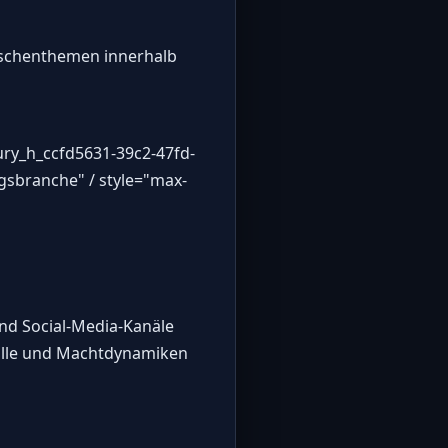
Nischenthemen innerhalb
ury_h_ccfd5631-39c2-47fd-
gsbranche" / style="max-
und Social-Media-Kanäle
rolle und Machtdynamiken