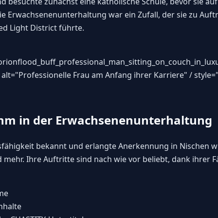
nd besuchte zunächst eine katholische Schule, bevor sie auf 
 die Erwachsenenunterhaltung war ein Zufall, der sie zu Auf
d Light District führte.
orionflood_buff_professional_man_sitting_on_couch_in_lux
 alt="Professionelle Frau am Anfang ihrer Karriere" / style
hm in der Erwachsenenunterhaltung
gsfähigkeit bekannt und erlangte Anerkennung in Nischen 
r. Ihre Auftritte sind nach wie vor beliebt, dank ihrer Fä
lme
halte