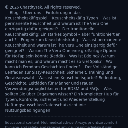
© 2026 ChastityTek. All rights reserved.
Blog
Über uns
Einführung in das
Keuschheitskäfigspiel
Keuschheitskäfig-Typen
Was ist
permanente Keuschheit und warum ist The Veru One
einzigartig dafür geeignet?
Der traditionelle
Keuschheitskäfig: Ein starkes Symbol – aber funktioniert er
auch?
Fragen zum Keuschheitskäfig
Was ist permanente
Keuschheit und warum ist The Veru One einzigartig dafür
geeignet?
Warum The Veru One eine großartige Option
für NoFap sein könnte (Reddit)
Was ist Edging? Warum
macht man es, und warum macht es so viel Spaß?
Wo
kann ich Femdom-Geschichten finden?
Der Vollständige
Leitfaden zur Sissy-Keuschheit: Sicherheit, Training und
Geräteauswahl
Was ist ein Keuschheitsgürtel? Bedeutung,
Geschichte, Leitfäden für Männer und Frauen,
Verwendungsmöglichkeiten für BDSM und FAQs
Was
sollten Sie über Orgasmen wissen? Ein kompletter Hub für
Typen, Kontrolle, Sicherheit und Wiederherstellung
Haftungsausschluss
Datenschutzrichtlinie
Nutzungsbedingungen
Educational content. Not medical advice. Always prioritize comfort,
hygiene, and safety, and remove any device immediately if pain,