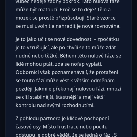
vůbec neděje žádný pokrok. Tato nulová fáze
může být matoucí. Proč se to děje? Tělo a
mozek se prostě přizpůsobují. Staré vzorce
se musí uvolnit a nahradit je nová rovnováha.
Je to jako učit se nové dovednosti – zpočátku
je to vzrušující, ale po chvíli se to může zdát
nudné nebo těžké. Během této nulové fáze se
lidé mohou ptát, zda se nofap vyplatí.
Odborníci však poznamenávají, že protažení
se touto fází může vést k větším odměnám
později. Jakmile překonají nulovou fázi, mnozí
se cítí stabilnější, šťastnější a mají větší
kontrolu nad svými rozhodnutími.
Z pohledu partnera je klíčové pochopení
časové osy. Místo frustrace nebo pocitu
odstupu je dobré vědět, že se jedná o fázi. S