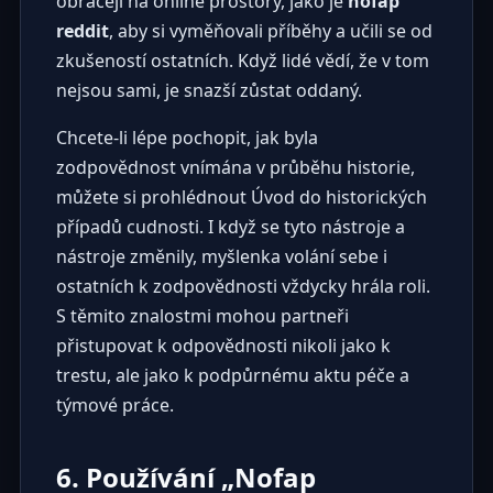
obracejí na online prostory, jako je
nofap
reddit
, aby si vyměňovali příběhy a učili se od
zkušeností ostatních. Když lidé vědí, že v tom
nejsou sami, je snazší zůstat oddaný.
Chcete-li lépe pochopit, jak byla
zodpovědnost vnímána v průběhu historie,
můžete si prohlédnout
Úvod do historických
případů cudnosti
. I když se tyto nástroje a
nástroje změnily, myšlenka volání sebe i
ostatních k zodpovědnosti vždycky hrála roli.
S těmito znalostmi mohou partneři
přistupovat k odpovědnosti nikoli jako k
trestu, ale jako k podpůrnému aktu péče a
týmové práce.
6. Používání „Nofap