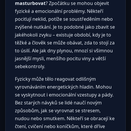
masturbovat
? Zpočátku se mohou objevit
fyzické a emocionální problémy. Někteří
pociťují neklid, potíže se soustředěním nebo
zvýšené nutkání. Je to podobné jako zbavit se
jakéhokoli zvyku – existuje období, kdy je to
těžké a člověk se může obávat, zda to stojí za
to úsilí. Ale jak dny plynou, mnozí si všimnou
jasnější mysli, menšího pocitu viny a větší
sebekontroly.
Fyzicky může tělo reagovat odlišným
vyrovnáváním energetických hladin. Mohou
se vyskytnout i emocionální vzestupy a pády.
Bez starých návyků se lidé naučí novým
způsobům, jak se vyrovnat se stresem,
nudou nebo smutkem. Někteří se obracejí ke
čtení, cvičení nebo koníčkům, které dříve