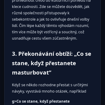
prohlédnout
Úvod do kulturních pohledů na
klece cudnosti
. Zde se můžete dozvědět, jak
různé společnosti přistupovaly k
sebekontrole a jak to ovlivňuje dnešní volby
lidí. Čím lépe každý těmto výhodám rozumí,
tím více může být vstřícný a soucitný, což
usnadňuje cestu všem zúčastněným.
3. Překonávání obtíží: „Co se
stane, když přestanete
masturbovat“
Když se někdo rozhodne přestat s určitými
návyky, vyvstává mnoho otázek, například
g>Co se stane, když přestanete