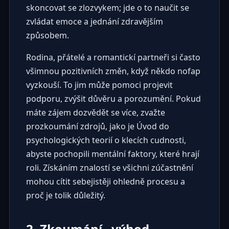
skoncovat se zlozvykem; jde o to naučit se
zvládat emoce a jednání zdravějším
způsobem.
Rodina, přátelé a romantickí partneři si často
všimnou pozitivních změn, když někdo nofap
vyzkouší. To jim může pomoci projevit
podporu, zvýšit důvěru a porozumění. Pokud
máte zájem dozvědět se více, zvažte
prozkoumání zdrojů, jako je
Úvod do
psychologických teorií o klecích cudnosti
,
abyste pochopili mentální faktory, které hrají
roli. Získáním znalostí se všichni zúčastnění
mohou cítit sebejistěji ohledně procesu a
proč je tolik důležitý.
2. Zkoumání „výhod