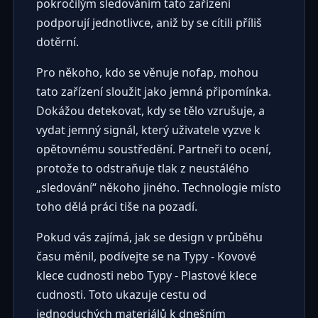
pokročilým sledováním tato zařízení
podporují jednotlivce, aniž by se cítili příliš
dotěrní.
Pro někoho, kdo se věnuje nofap, mohou
tato zařízení sloužit jako jemná připomínka.
Dokážou detekovat, kdy se tělo vzrušuje, a
vydat jemný signál, který uživatele vyzve k
opětovnému soustředění. Partneři to ocení,
protože to odstraňuje tlak z neustálého
„sledování“ někoho jiného. Technologie místo
toho dělá práci tiše na pozadí.
Pokud vás zajímá, jak se design v průběhu
času měnil, podívejte se na
Typy - Kovové
klece cudnosti
nebo
Typy - Plastové klece
cudnosti
. Toto ukazuje cestu od
jednoduchých materiálů k dnešním