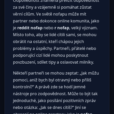
Odpovědnost znamená převzít odpovědnost
za své činy a vzájemně si pomáhat zůstat
věrní cílům. Ve světě nofapu může mít
partner nebo dokonce online komunita, jako
je
reddit nofap
nebo
r nofap
, velký význam.
Místo toho, aby se lidé cítili sami, se mohou
obrátit na ostatní, kteří chápou jejich
problémy a úspěchy. Partneři, přátelé nebo
podporující cizí lidé mohou poskytnout
povzbuzení, sdílet tipy a oslavovat milníky.
Někteří partneři se mohou zeptat: „Jak můžu
pomoci, aniž bych byl otravný nebo příliš
kontrolní?“ A právě zde se hodí jemné
nástroje pro zodpovědnost. Může to být tak
jednoduché, jako posílání pozitivních zpráv
nebo otázka: „Jak se dnes cítíš?“ Jiní se