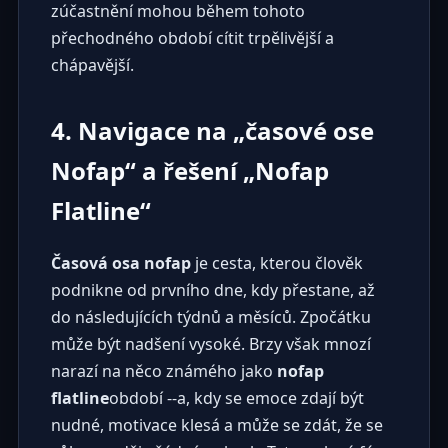
zúčastnění mohou během tohoto
přechodného období cítit trpělivější a
chápavější.
4. Navigace na „časové ose
Nofap“ a řešení „Nofap
Flatline“
Časová osa nofap
je cesta, kterou člověk
podnikne od prvního dne, kdy přestane, až
do následujících týdnů a měsíců. Zpočátku
může být nadšení vysoké. Brzy však mnozí
narazí na něco známého jako
nofap
flatline
období --a, kdy se emoce zdají být
nudné, motivace klesá a může se zdát, že se