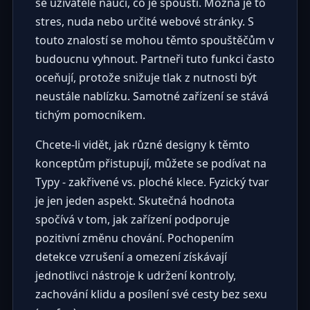
se uživatelé naučí, co je spouští. Možná je to
stres, nuda nebo určité webové stránky. S
touto znalostí se mohou těmto spouštěčům v
budoucnu vyhnout. Partneři tuto funkci často
oceňují, protože snižuje tlak z nutnosti být
neustále nablízku. Samotné zařízení se stává
tichým pomocníkem.
Chcete-li vidět, jak různé designy k těmto
konceptům přistupují, můžete se podívat na
Typy - zakřivené vs. ploché klece
. Fyzický tvar
je jen jeden aspekt. Skutečná hodnota
spočívá v tom, jak zařízení podporuje
pozitivní změnu chování. Pochopením
detekce vzrušení a omezení získávají
jednotlivci nástroje k udržení kontroly,
zachování klidu a posílení své cesty bez sexu