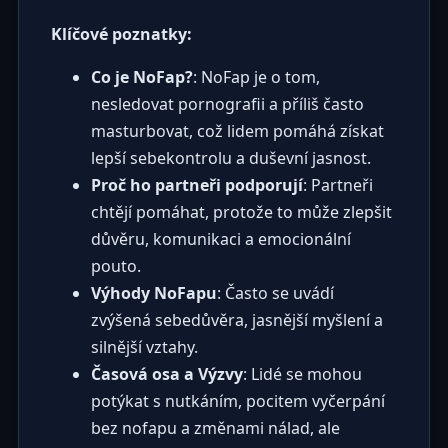
Klíčové poznatky:
Co je NoFap?
: NoFap je o tom,
nesledovat pornografii a příliš často
masturbovat, což lidem pomáhá získat
lepší sebekontrolu a duševní jasnost.
Proč ho partneři podporují
: Partneři
chtějí pomáhat, protože to může zlepšit
důvěru, komunikaci a emocionální
pouto.
Výhody NoFapu
: Často se uvádí
zvýšená sebedůvěra, jasnější myšlení a
silnější vztahy.
Časová osa a Výzvy
: Lidé se mohou
potýkat s nutkáním, pocitem vyčerpání
bez nofapu a změnami nálad, ale