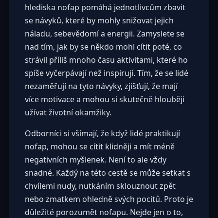
hlediska nofap pomáhá jednotlivcům zbavit
se návyků, které by mohly snižovat jejich
náladu, sebevědomí a energii. Zamyslete se
nad tím, jak by se někdo mohl cítit poté, co
strávil příliš mnoho času aktivitami, které ho
spíše vyčerpávají než inspirují. Tím, že se lidé
nezaměřují na tyto návyky, zjišťují, že mají
více motivace a mohou si skutečně hlouběji
užívat životní okamžiky.
Odborníci si všímají, že když lidé praktikují
nofap, mohou se cítit klidněji a mít méně
negativních myšlenek. Není to ale vždy
snadné. Každý na této cestě se může setkat s
chvílemi nudy, nutkáním sklouznout zpět
nebo zmatkem ohledně svých pocitů. Proto je
důležité porozumět nofapu. Nejde jen o to,