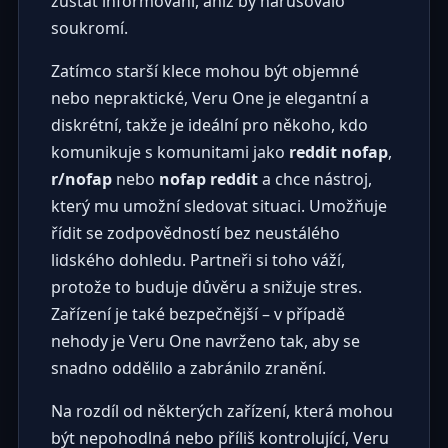
zůstat informovaní, aniž by narušovalo
soukromí.
Zatímco starší klece mohou být objemné
nebo nepraktické, Veru One je elegantní a
diskrétní, takže je ideální pro někoho, kdo
komunikuje s komunitami jako
reddit nofap
,
r/nofap
nebo
nofap reddit
a chce nástroj,
který mu umožní sledovat situaci. Umožňuje
řídit se zodpovědností bez neustálého
lidského dohledu. Partneři si toho váží,
protože to buduje důvěru a snižuje stres.
Zařízení je také bezpečnější – v případě
nehody je Veru One navrženo tak, aby se
snadno oddělilo a zabránilo zranění.
Na rozdíl od některých zařízení, která mohou
být nepohodlná nebo příliš kontrolující, Veru