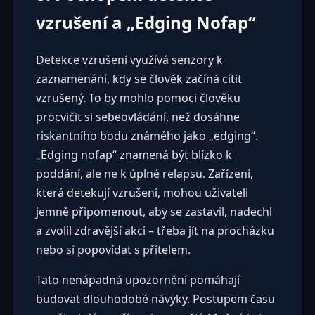
vzrušení a „Edging Nofap“
Detekce vzrušení využívá senzory k
zaznamenání, kdy se člověk začíná cítit
vzrušený. To by mohlo pomoci člověku
procvičit si sebeovládání, než dosáhne
riskantního bodu známého jako „edging“.
„Edging nofap“ znamená být blízko k
poddání, ale ne k úplné relapsu. Zařízení,
která detekují vzrušení, mohou uživateli
jemně připomenout, aby se zastavil, nadechl
a zvolil zdravější akci – třeba jít na procházku
nebo si popovídat s přítelem.
Tato nenápadná upozornění pomáhají
budovat dlouhodobé návyky. Postupem času