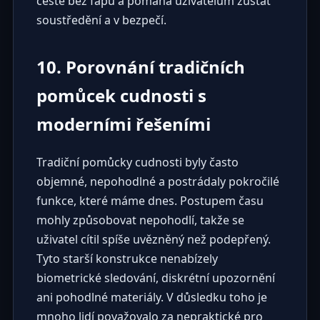
cestě bez fapu a pomáhá uživatelům zůstat
soustředění a v bezpečí.
10. Porovnání tradičních
pomůcek cudnosti s
moderními řešeními
Tradiční pomůcky cudnosti byly často
objemné, nepohodlné a postrádaly pokročilé
funkce, které máme dnes. Postupem času
mohly způsobovat nepohodlí, takže se
uživatel cítil spíše uvězněný než podepřený.
Tyto starší konstrukce nenabízely
biometrické sledování, diskrétní upozornění
ani pohodlné materiály. V důsledku toho je
mnoho lidí považovalo za nepraktické pro