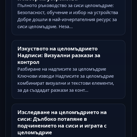
Пълното ръководство за сиси целомъдрие:
Безопасност, обучение и избор на устройства
Добре дошли в най-изчерпателния ресурс за
сиси целомъдрие. Неза...
Изкуството на целомъдрието
Надписи: Визуални разкази за
контрол
Разбиране на надписите за целомъдрие
Ключови изводи Надписите за целомъдрие
комбинират визуални и текстови елементи,
за да създадат разкази за конт...
Изследване на целомъдрието на
сиси: Дълбоко потапяне в
подчинението на сиси и играта с
целомъдрие