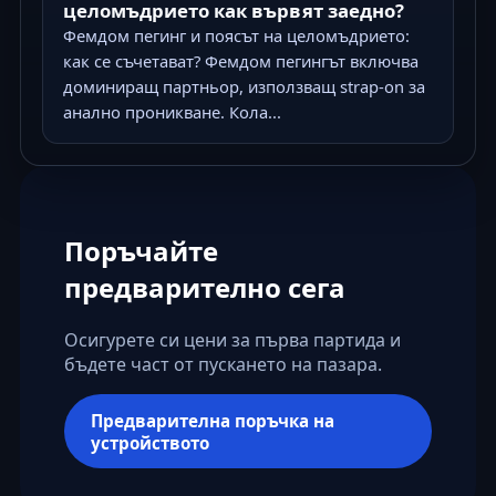
целомъдрието как вървят заедно?
Фемдом пегинг и поясът на целомъдрието:
как се съчетават? Фемдом пегингът включва
доминиращ партньор, използващ strap-on за
анално проникване. Кола...
Поръчайте
предварително сега
Осигурете си цени за първа партида и
бъдете част от пускането на пазара.
Предварителна поръчка на
устройството