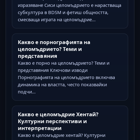
изразяване Сиси целомъдрието е нарастваща
субкултура в BDSM и фетиш общността,
смесваща играта на целомъдрие...
Какво е порнографията на
целомъдрието? Теми и
представяния
Какво е порно на целомъдрието? Теми и
представяния Ключови изводи
Порнографията на целомъдрието включва
динамика на властта, често показвайки
подчи...
Какво е целомъдрие Хентай?
Културни перспективи и
интерпретации
Какво е целомъдрие хентай? Културни