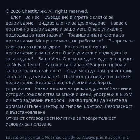
© 2026 ChastityTek. All rights reserved.
Блог
За нас
Въведение в играта с клетка за
целомъдрие
Видове клетки за целомъдрие
Какво е
постоянно целомъдрие и защо Veru One е уникално
подходящ за тази задача?
Традиционната клетка за
целомъдрие: Мощен символ, но работи ли?
Въпроси за
клетката за целомъдрие
Какво е постоянно
целомъдрие и защо Veru One е уникално подходящ за
тази задача?
Защо Veru One може да е чудесен вариант
за NoFap Reddit
Какво е кантиране? Защо го правя и
защо е толкова забавно?
Къде мога да намеря истории
за женско доминиране?
Пълното ръководство за сиси
целомъдрие: Безопасност, обучение и избор на
устройства
Какво е колан на целомъдрието? Значение,
история, ръководства за мъже и жени, употреби в BDSM
и често задавани въпроси
Какво трябва да знаете за
оргазма? Пълен център за типове, контрол, безопасност
и възстановяване
Отказ от отговорност
Политика за поверителност
Условия за ползване
Educational content. Not medical advice. Always prioritize comfort,