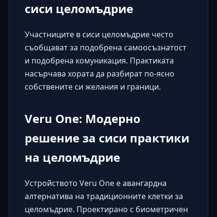
сиси целомъдрие
Участниците в сиси целомъдрие често
съобщават за подобрена самоосъзнатост
и подобрена комуникация. Практиката
насърчава хората да разбират по-ясно
собствените си желания и граници.
Veru One: Модерно
решение за сиси практики
на целомъдрие
Устройството
Veru One
е авангардна
алтернатива на традиционните клетки за
целомъдрие. Проектирано с биометричен