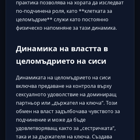
практика позволява на хората да изследват
по-подчинена роля, като **клетката за
целомъдрие** служи като постоянно
физическо напомняне за тази динамика.
Динамика на властта в
целомъдрието на сиси
Динамиката на целомъдрието на сиси
включва предаване на контрола върху
сексуалното удоволствие на доминиращ
партньор или „държател на ключа“. Този
обмен на власт задълбочава чувството за
подчинение и може да бъде
удовлетворяващ както за „сестричката“,
така и за държателя на ключа. Създава