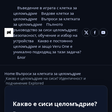
Въведение в играта с клетка за
целомъдрие
Видове клетки за
целомъдрие
Въпроси за клетката
за целомъдрие
Пълното
ръководство за сиси целомъдрие:
Безопасност, обучение и избор на
устройства
Какво е постоянно
целомъдрие и защо Veru One е
уникално подходящ за тази задача?
Блог
Home
Въпроси за клетката за целомъдрие
Какво е целомъдрие на сиси? Идентичност и
подчинение Explored
Какво е сиси целомъдрие?