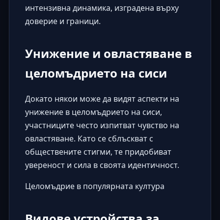
интензивна динамика, изградена върху
доверие и граници.
Унижение и овластяване в
целомъдрието на сиси
Докато някои може да видят аспекти на
унижение в целомъдрието на сиси,
участниците често изпитват чувство на
овластяване. Като се сблъскват с
обществените стигми, те придобиват
увереност и сила в своята идентичност.
Целомъдрие в популярната култура
Видове устройства за