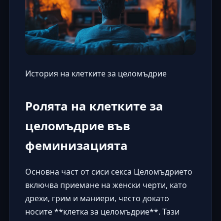
История на клетките за целомъдрие
Ролята на клетките за
целомъдрие във
феминизацията
Основна част от сиси секса Целомъдрието
включва приемане на женски черти, като
дрехи, грим и маниери, често докато
носите **клетка за целомъдрие**. Тази