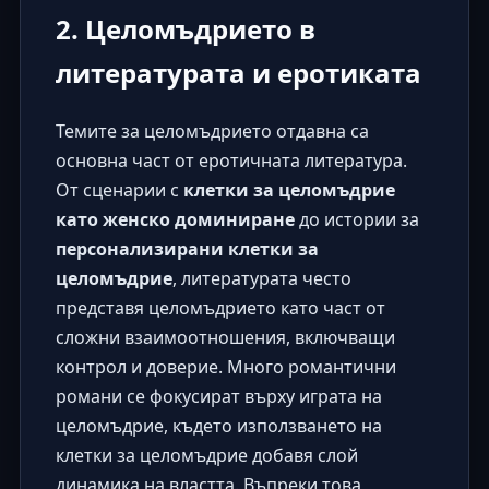
2. Целомъдрието в
литературата и еротиката
Темите за целомъдрието отдавна са
основна част от еротичната литература.
От сценарии с
клетки за целомъдрие
като женско доминиране
до истории за
персонализирани клетки за
целомъдрие
, литературата често
представя целомъдрието като част от
сложни взаимоотношения, включващи
контрол и доверие. Много романтични
романи се фокусират върху играта на
целомъдрие, където използването на
клетки за целомъдрие добавя слой
динамика на властта. Въпреки това,