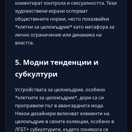
коментират контрола и сексуалността. Тези
художествени изрази оспорват
обществените норми, често показвайки
*клетки за целомъдрие* като метафора за
лично ограничение или динамика на
властта.
5. Модни тенденции и
субкултури
Устройствата за целомъдрие, особено
*клетките за целомъдрие*, дори са си
проправили път в авангардната мода.
Някои дизайнери включват елементи на
целомъдрие в своите колекции, особено в
ЛГБТ+ субкултурите, където понякога се