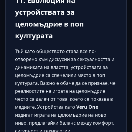
11. Еволюция на
устройствата за
целомъдрие в поп
културата
Тъй като обществото става все по-
отворено към дискусии за сексуалността и
динамиката на властта, устройствата за
целомъдрие са спечелили място в поп
културата. Важно е обаче да се признае, че
реалностите на
играта на целомъдрие
често са далеч от това, което се показва в
медиите. Устройства като
Veru One
издигат играта на целомъдрие на ново
ниво, предлагайки баланс между комфорт,
сигурност и технологии.