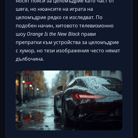
носят пояси за целомъдрие като част от
шега, но нюансите на играта на
целомъдрие рядко се изследват. По
подобен начин, хитовото телевизионно
шоу
Orange Is the New Black
прави
препратки към устройства за целомъдрие
с хумор, но тези изображения често нямат
дълбочина.