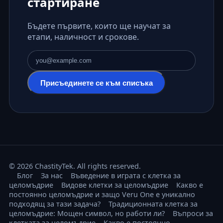
стартиране
Бъдете първите, които ще научат за
етапи, наличност и срокове.
Имейл адрес
Присъединете се към списъка
© 2026 ChastityTek. All rights reserved.
Блог
За нас
Въведение в играта с клетка за
целомъдрие
Видове клетки за целомъдрие
Какво е
постоянно целомъдрие и защо Veru One е уникално
подходящ за тази задача?
Традиционната клетка за
целомъдрие: Мощен символ, но работи ли?
Въпроси за
клетката за целомъдрие
Какво е постоянно