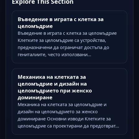
Explore This Section
Въведение в играта с клетка за
целомъдрие
Въведение в играта с клетка за целомъдрие
Клетките за целомъдрие са устройства,
предназначени да ограничат достъпа до
гениталиите, често използвани...
Механика на клетката за
целомъдрие и дизайн на
целомъдрието при женско
доминиране
Механика на клетката за целомъдрие и
дизайн на целомъдрието за женско
доминиране Основни изводи Клетките за
целомъдрие са проектирани да предотврат...