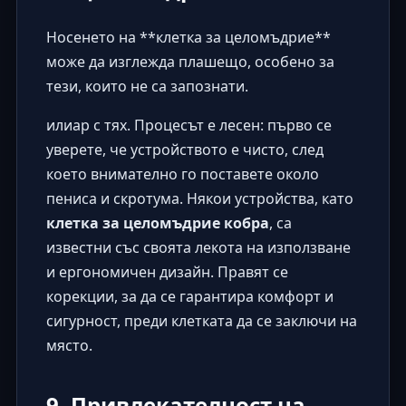
Носенето на **клетка за целомъдрие**
може да изглежда плашещо, особено за
тези, които не са запознати.
илиар с тях. Процесът е лесен: първо се
уверете, че устройството е чисто, след
което внимателно го поставете около
пениса и скротума. Някои устройства, като
клетка за целомъдрие кобра
, са
известни със своята лекота на използване
и ергономичен дизайн. Правят се
корекции, за да се гарантира комфорт и
сигурност, преди клетката да се заключи на
място.
9. Привлекателност на