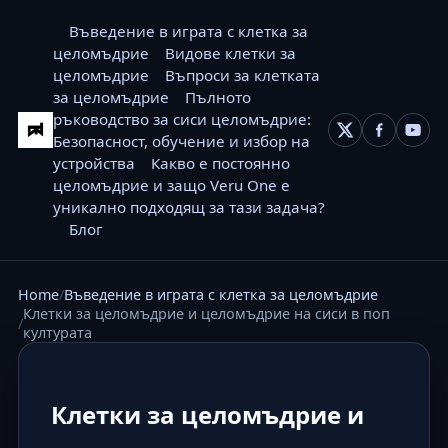
Въведение в играта с клетка за
целомъдрие
Видове клетки за
целомъдрие
Въпроси за клетката
за целомъдрие
Пълното
ръководство за сиси целомъдрие:
Безопасност, обучение и избор на
устройства
Какво е постоянно
целомъдрие и защо Veru One е
уникално подходящ за тази задача?
Блог
Home
Въведение в играта с клетка за целомъдрие
Клетки за целомъдрие и целомъдрие на сиси в поп
културата
Клетки за целомъдрие и