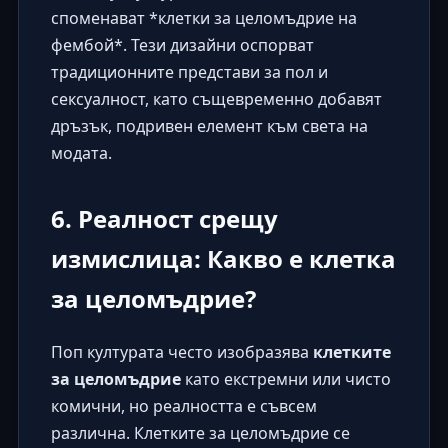
споменават *клетки за целомъдрие на
фембой*. Тези дизайни оспорват
традиционните представи за пол и
сексуалност, като същевременно добавят
дръзък, подривен елемент към света на
модата.
6. Реалност срещу
измислица: Какво е клетка
за целомъдрие?
Поп културата често изобразява
клетките
за целомъдрие
като екстремни или чисто
комични, но реалността е съвсем
различна.
Клетките за целомъдрие
се