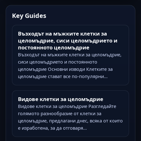
Key Guides
Възходът на мъжките клетки за
целомъдрие, сиси целомъдрието и
постоянното целомъдрие
Възходът на мъжките клетки за целомъдрие,
сиси целомъдрието и постоянното
целомъдрие Основни изводи Клетките за
целомъдрие стават все по-популярни...
Видове клетки за целомъдрие
Видове клетки за целомъдрие Разгледайте
голямото разнообразие от клетки за
целомъдрие, предлагани днес, всяка от които
е изработена, за да отговаря...