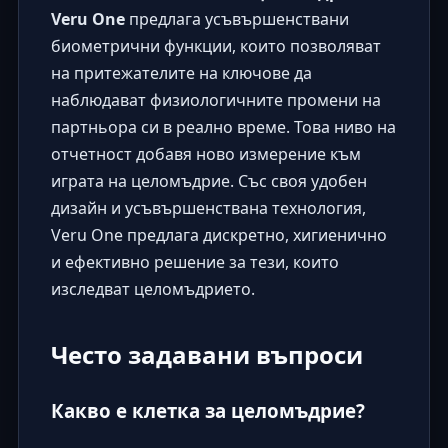
Veru One
предлага усъвършенствани
биометрични функции, които позволяват
на притежателите на ключове да
наблюдават физиологичните промени на
партньора си в реално време. Това ниво на
отчетност добавя ново измерение към
играта на целомъдрие. Със своя удобен
дизайн и усъвършенствана технология,
Veru One предлага дискретно, хигиенично
и ефективно решение за тези, които
изследват целомъдрието.
Често задавани въпроси
Какво е клетка за целомъдрие?