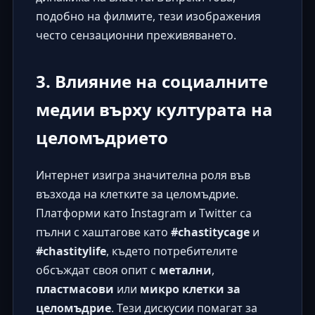
подобно на филмите, тези изображения
често сензационни преживяването.
3. Влияние на социалните
медии върху културата на
целомъдрието
Интернет изигра значителна роля във
възхода на клетките за целомъдрие.
Платформи като Instagram и Twitter са
пълни с хаштагове като
#chastitycage
и
#chastitylife
, където потребителите
обсъждат своя опит с
метални
,
пластмасови
или
микро клетки за
целомъдрие
. Тези дискусии помагат за