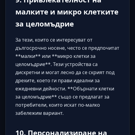
малките и микро клетките
за целомъдрие
За тези, които се интересуват от
дългосрочно носене, често се предпочитат
**малки** или **микро клетки за
целомъдрие**. Тези устройства са
дискретни и могат лесно да се скрият под
дрехите, което ги прави идеални за
ежедневни дейности. **Обърнати клетки
за целомъдрие** също се предлагат за
потребители, които искат по-малко
забележим вариант.
10. Персонализиране на