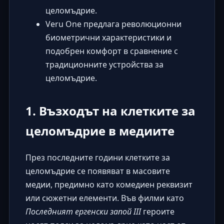
целомъдрие.
Veru One предлага революционни
биометрични характеристики и
подобрен комфорт в сравнение с
традиционните устройства за
целомъдрие.
1. Възходът на клетките за
целомъдрие в медиите
През последните години клетките за
целомъдрие се появяват в масовите
медии, предимно като комедиен реквизит
или сюжетни елементи. Във филми като
Последният ергенски запой III
героите