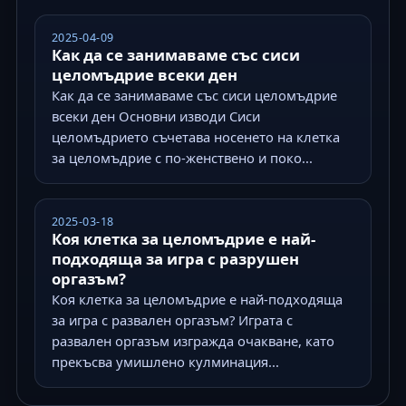
2025-04-09
Как да се занимаваме със сиси
целомъдрие всеки ден
Как да се занимаваме със сиси целомъдрие
всеки ден Основни изводи Сиси
целомъдрието съчетава носенето на клетка
за целомъдрие с по-женствено и поко...
2025-03-18
Коя клетка за целомъдрие е най-
подходяща за игра с разрушен
оргазъм?
Коя клетка за целомъдрие е най-подходяща
за игра с развален оргазъм? Играта с
развален оргазъм изгражда очакване, като
прекъсва умишлено кулминация...