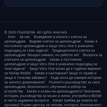
© 2026 ChastityTek. All rights reserved.
Блог
За нас
Въведение в играта с клетка за
целомъдрие
Видове клетки за целомъдрие
Какво е
постоянно целомъдрие и защо Veru One е уникално
подходящ за тази задача?
Традиционната клетка за
целомъдрие: Мощен символ, но работи ли?
Въпроси за
клетката за целомъдрие
Какво е постоянно
целомъдрие и защо Veru One е уникално подходящ за
тази задача?
Защо Veru One може да е чудесен вариант
за NoFap Reddit
Какво е кантиране? Защо го правя и
защо е толкова забавно?
Къде мога да намеря истории
за женско доминиране?
Пълното ръководство за сиси
целомъдрие: Безопасност, обучение и избор на
устройства
Какво е колан на целомъдрието? Значение,
история, ръководства за мъже и жени, употреби в BDSM
и често задавани въпроси
Какво трябва да знаете за
оргазма? Пълен център за типове, контрол, безопасност