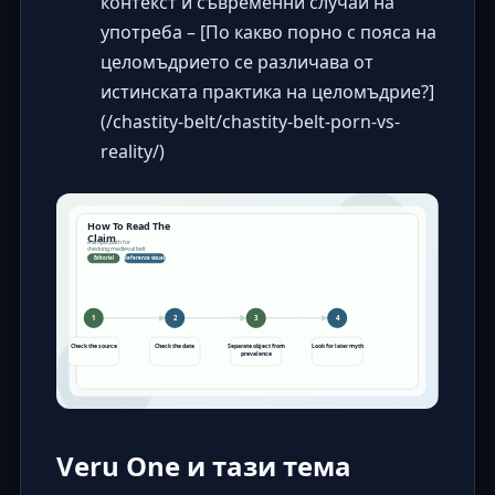
контекст и съвременни случаи на
употреба
– [По какво порно с пояса на
целомъдрието се различава от
истинската практика на целомъдрие?]
(/chastity-belt/chastity-belt-porn-vs-
reality/)
Veru One и тази тема