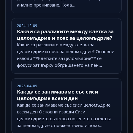
анално проникване. Кола...
2024-12-09
Какви са разликите между клетка за
целомъдрие и пояс за целомъдрие?
Какви са разликите между клетка за
целомъдрие и пояс за целомъдрие? Основни
изводи **Клетките за целомъдрие** се
фокусират върху обгръщането на пен...
2025-04-09
Как да се занимаваме със сиси
целомъдрие всеки ден
Как да се занимаваме със сиси целомъдрие
всеки ден Основни изводи Сиси
целомъдрието съчетава носенето на клетка
за целомъдрие с по-женствено и поко...