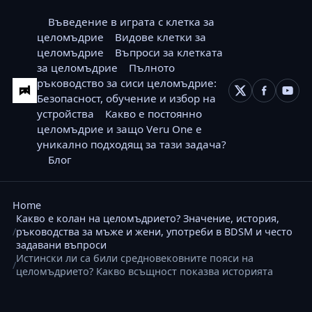
Въведение в играта с клетка за
целомъдрие
Видове клетки за
целомъдрие
Въпроси за клетката
за целомъдрие
Пълното
ръководство за сиси целомъдрие:
Безопасност, обучение и избор на
устройства
Какво е постоянно
целомъдрие и защо Veru One е
уникално подходящ за тази задача?
Блог
Home
Какво е колан на целомъдрието? Значение, история,
ръководства за мъже и жени, употреби в BDSM и често
задавани въпроси
Истински ли са били средновековните пояси на
целомъдрието? Какво всъщност показва историята