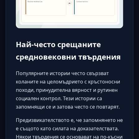
Най-често срещаните
средновековни твърдения
Популярните истории често свързват
коланите на целомъдрието с кръстоносни
походи, принудителна вярност и рутинен
социален контрол. Тези истории са
запомнящи се и затова често се повтарят.
Предизвикателството е, че запомнянето не
е същото като силата на доказателствата.
Някои твърдения се основават на по-късни