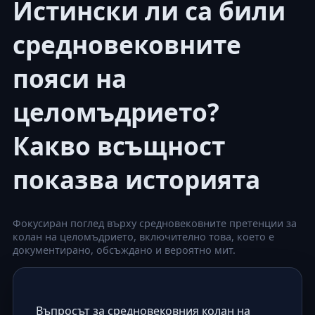
Истински ли са били
средновековните
пояси на
целомъдрието?
Какво всъщност
показва историята
Фокусиран поглед върху средновековните претенции за
колан на целомъдрието, включително това, което е
документирано, обсъждано и вероятно мит.
Въпросът за средновековния колан на