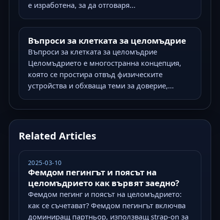
е изработена, за да отговаря...
Въпроси за клетката за целомъдрие
Въпроси за клетката за целомъдрие
Целомъдрието е многостранна концепция,
която се простира отвъд физическите
устройства и обхваща теми за доверие,...
Related Articles
2025-03-10
Фемдом пегингът и поясът на
целомъдрието как вървят заедно?
Фемдом пегинг и поясът на целомъдрието:
как се съчетават? Фемдом пегингът включва
доминиращ партньор, използващ strap-on за