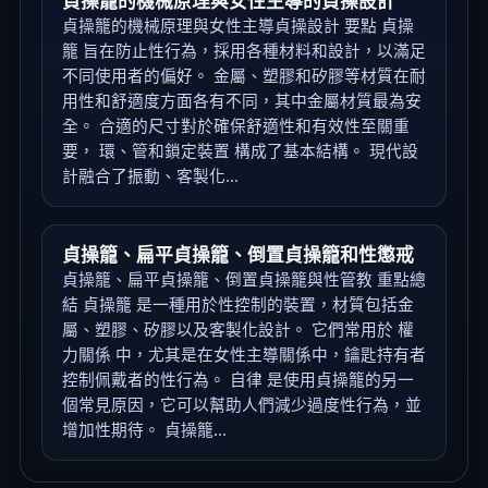
貞操籠的機械原理與女性主導的貞操設計
貞操籠的機械原理與女性主導貞操設計 要點 貞操
籠 旨在防止性行為，採用各種材料和設計，以滿足
不同使用者的偏好。 金屬、塑膠和矽膠等材質在耐
用性和舒適度方面各有不同，其中金屬材質最為安
全。 合適的尺寸對於確保舒適性和有效性至關重
要， 環、管和鎖定裝置 構成了基本結構。 現代設
計融合了振動、客製化...
貞操籠、扁平貞操籠、倒置貞操籠和性懲戒
貞操籠、扁平貞操籠、倒置貞操籠與性管教 重點總
結 貞操籠 是一種用於性控制的裝置，材質包括金
屬、塑膠、矽膠以及客製化設計。 它們常用於 權
力關係 中，尤其是在女性主導關係中，鑰匙持有者
控制佩戴者的性行為。 自律 是使用貞操籠的另一
個常見原因，它可以幫助人們減少過度性行為，並
增加性期待。 貞操籠...