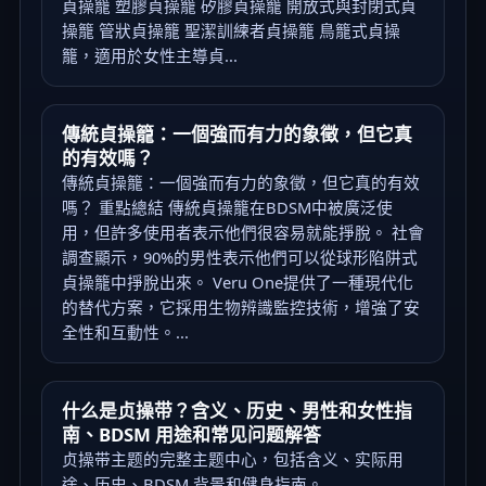
貞操籠 塑膠貞操籠 矽膠貞操籠 開放式與封閉式貞
操籠 管狀貞操籠 聖潔訓練者貞操籠 鳥籠式貞操
籠，適用於女性主導貞...
傳統貞操籠：一個強而有力的象徵，但它真
的有效嗎？
傳統貞操籠：一個強而有力的象徵，但它真的有效
嗎？ 重點總結 傳統貞操籠在BDSM中被廣泛使
用，但許多使用者表示他們很容易就能掙脫。 社會
調查顯示，90%的男性表示他們可以從球形陷阱式
貞操籠中掙脫出來。 Veru One提供了一種現代化
的替代方案，它採用生物辨識監控技術，增強了安
全性和互動性。...
什么是贞操带？含义、历史、男性和女性指
南、BDSM 用途和常见问题解答
贞操带主题的完整主题中心，包括含义、实际用
途、历史、BDSM 背景和健身指南。