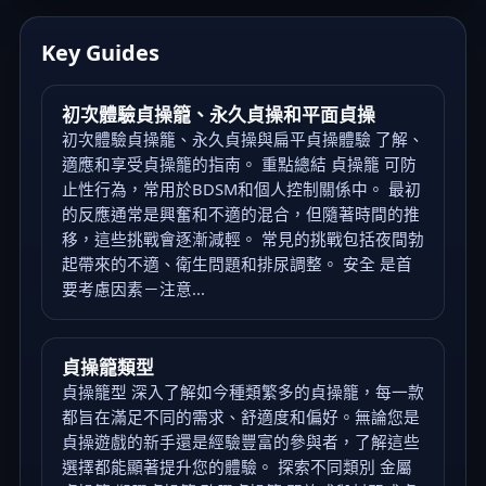
Key Guides
初次體驗貞操籠、永久貞操和平面貞操
初次體驗貞操籠、永久貞操與扁平貞操體驗 了解、
適應和享受貞操籠的指南。 重點總結 貞操籠 可防
止性行為，常用於BDSM和個人控制關係中。 最初
的反應通常是興奮和不適的混合，但隨著時間的推
移，這些挑戰會逐漸減輕。 常見的挑戰包括夜間勃
起帶來的不適、衛生問題和排尿調整。 安全 是首
要考慮因素－注意...
貞操籠類型
貞操籠型 深入了解如今種類繁多的貞操籠，每一款
都旨在滿足不同的需求、舒適度和偏好。無論您是
貞操遊戲的新手還是經驗豐富的參與者，了解這些
選擇都能顯著提升您的體驗。 探索不同類別 金屬