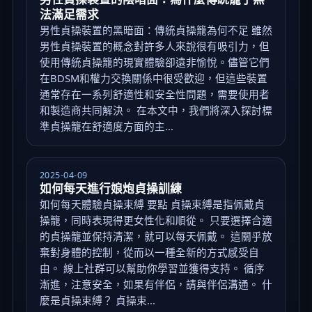
法滿足需求
男性貞操裝置的黑暗面：傳統貞操籠為何不足 雖然
男性貞操裝置的概念對許多人來說很有吸引力，但
使用傳統貞操籠的現實體驗卻遠非愉悅。儘管它們
在BDSM和權力交換關係中很受歡迎，但這些裝置
通常存在一系列舒適性和安全性問題，需要使用者
和製造商共同解決。 在本文中，我們將深入探討標
準貞操籠在舒適度方面的主...
2025-04-09
如何每天進行娘炮貞操訓練
如何每天體驗貞操束縛 要點 貞操束縛是指佩戴貞
操籠，同時表現得更女性化和順從。 只要選擇合適
的貞操籠並保持清潔，就可以每天佩戴。 這關乎放
棄對身體的控制，從而以一種全新的方式感受自
由。 線上社群可以幫助你學習並獲得支持。 循序
漸進，注意安全，如果有伴侶，請與伴侶溝通。 什
麼是貞操束縛？ 貞操束...