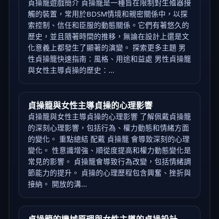
貞操籠遊戲簡介 貞操籠是一種旨在限制對生殖器接
觸的裝置，常用於BDSM情境和親密關係中，以探
索控制、信任和臣服的動態關係。它們有著悠久的
歷史，並且隨著時間的推移，無論在設計上還是文
化意義上都發生了顯著的演變。 探索更多主題 男
性貞操籠快速指南：風格、用途和益處 男性貞操籠
與女性主導貞操的歷史：...
貞操籠與女性主導貞操的心理影響
貞操籠與女性主導貞操的心理影響 了解佩戴貞操籠
的深刻心理影響，包括行為、權力動態和情緒方面
的變化。 重點總結 配戴 貞操籠 會導致深刻的心理
變化。 性意識增強、順從度提高和權力動態變化是
常見的影響。 貞操籠會導致行為改變，包括情緒調
節能力的提升。 貞操的心理歷程包含興奮、挫折與
接納。 開放的溝...