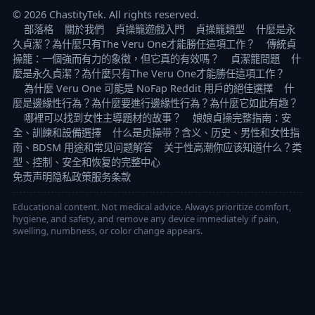
© 2026 ChastityTek. All rights reserved.
部落格
關於我們
貞操籠遊戲入門
貞操籠類型
什麼是永
久貞潔？為什麼只有The Veru One才能勝任這項工作？
傳統貞
操籠：一個強而有力的象徵，但它真的有效嗎？
貞潔籠問題
什
麼是永久貞潔？為什麼只有The Veru One才能勝任這項工作？
為什麼 Veru One 可能是 NoFap Reddit 用戶的絕佳選擇
什
麼是邊緣性行為？為什麼要進行邊緣性行為？為什麼它如此有趣？
哪裡可以找到女性主導題材的故事？
娘娘貞操完整指南：安
全、訓練和設備選擇
什么是贞操带？含义、历史、男性和女性指
南、BDSM 用途和常见问题解答
关于性高潮你应该知道什么？类
型、控制、安全和恢复的完整中心
免责声明
隐私政策
服务条款
Educational content. Not medical advice. Always prioritize comfort,
hygiene, and safety, and remove any device immediately if pain,
swelling, numbness, or color change appears.