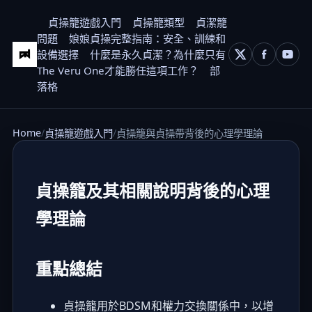
貞操籠遊戲入門
貞操籠類型
貞潔籠
問題
娘娘貞操完整指南：安全、訓練和
設備選擇
什麼是永久貞潔？為什麼只有
The Veru One才能勝任這項工作？
部
落格
Home
貞操籠遊戲入門
貞操籠與貞操帶背後的心理學理論
貞操籠及其相關說明背後的心理
學理論
重點總結
貞操籠用於BDSM和權力交換關係中，以增