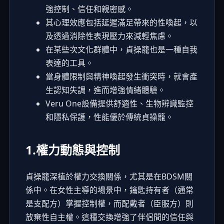
強控制、信任和親密感。
其心理效應包括延遲滿足帶來的性喚起，以
及透過消除性表現壓力來減輕焦慮。
在某些次文化群體中，貞操籠也是一種自我
表達的工具。
當身體限制與精神喚起發生衝突時，就會產
生認知失調，進而增強情緒體驗。
Veru One設備提供舒適性、生物辨識監控
和隱私保護，性能優於傳統貞操籠。
1.權力動態與控制
貞操籠深植於權力交換關係，尤其是在BDSM關
係中。在女性主導的場景中，鑰匙持有者（通常
是支配方）掌握控制權，而配戴者（臣服方）則
放棄性自主權。這種交換增強了伴侶間的信任與