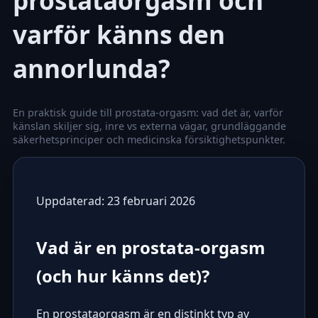
prostataorgasm och
varför känns den
annorlunda?
En praktisk guide till prostata-orgasm: vad det är, varför
känslan skiljer sig, inre vs externa vägar, grundläggande
säkerhetsprinciper och medicinska försiktighetspunkter.
Uppdaterad: 23 februari 2026
Vad är en prostata-orgasm
(och hur känns det)?
En prostataorgasm är en distinkt typ av