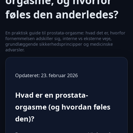
orgasme, og hvorfor
føles den anderledes?
En praktisk guide til prostata-orgasme: hvad det er, hvorfor
fornemmelsen adskiller sig, interne vs eksterne veje,
grundlæggende sikkerhedsprincipper og medicinske
advarsler.
Opdateret: 23. februar 2026
Hvad er en prostata-
orgasme (og hvordan føles
den)?