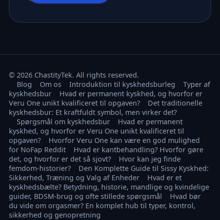
© 2026 ChastityTek. All rights reserved.
Blog
Om os
Introduktion til kyskhedsburleg
Typer af
kyskhedsbur
Hvad er permanent kyskhed, og hvorfor er
Veru One unikt kvalificeret til opgaven?
Det traditionelle
kyskhedsbur: Et kraftfuldt symbol, men virker det?
Spørgsmål om kyskhedsbur
Hvad er permanent
kyskhed, og hvorfor er Veru One unikt kvalificeret til
opgaven?
Hvorfor Veru One kan være en god mulighed
for NoFap Reddit
Hvad er kantbehandling? Hvorfor gøre
det, og hvorfor er det så sjovt?
Hvor kan jeg finde
femdom-historier?
Den Komplette Guide til Sissy Kyskhed:
Sikkerhed, Træning og Valg af Enheder
Hvad er et
kyskhedsbælte? Betydning, historie, mandlige og kvindelige
guider, BDSM-brug og ofte stillede spørgsmål
Hvad bør
du vide om orgasmer? En komplet hub til typer, kontrol,
sikkerhed og genopretning