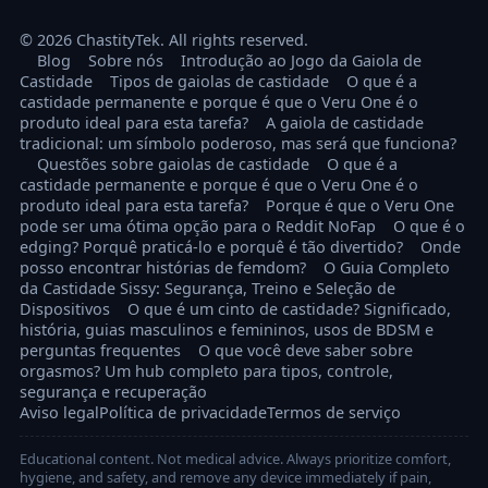
© 2026 ChastityTek. All rights reserved.
Blog
Sobre nós
Introdução ao Jogo da Gaiola de
Castidade
Tipos de gaiolas de castidade
O que é a
castidade permanente e porque é que o Veru One é o
produto ideal para esta tarefa?
A gaiola de castidade
tradicional: um símbolo poderoso, mas será que funciona?
Questões sobre gaiolas de castidade
O que é a
castidade permanente e porque é que o Veru One é o
produto ideal para esta tarefa?
Porque é que o Veru One
pode ser uma ótima opção para o Reddit NoFap
O que é o
edging? Porquê praticá-lo e porquê é tão divertido?
Onde
posso encontrar histórias de femdom?
O Guia Completo
da Castidade Sissy: Segurança, Treino e Seleção de
Dispositivos
O que é um cinto de castidade? Significado,
história, guias masculinos e femininos, usos de BDSM e
perguntas frequentes
O que você deve saber sobre
orgasmos? Um hub completo para tipos, controle,
segurança e recuperação
Aviso legal
Política de privacidade
Termos de serviço
Educational content. Not medical advice. Always prioritize comfort,
hygiene, and safety, and remove any device immediately if pain,