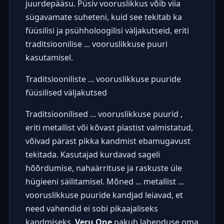
juurdepääsu. Püsiv vooruslikkus võib viia
sügavamate suheteni, kuid see tekitab ka
füüsilisi ja psühholoogilisi väljakutseid, eriti
traditsioonilise ... vooruslikkuse puuri
kasutamisel.
Traditsiooniliste ... vooruslikkuse puuride
füüsilised väljakutsed
Traditsioonilised ... vooruslikkuse puurid ,
eriti metallist või kõvast plastist valmistatud,
võivad pärast pikka kandmist ebamugavust
tekitada. Kasutajad kurdavad sageli
hõõrdumise, nahaärrituse ja raskuste üle
hügieeni säilitamisel. Mõned ... metallist ...
vooruslikkuse puuride kandjad leiavad, et
need vahendid ei sobi pikaajaliseks
kandmiseks.
Veru One
pakub lahenduse oma