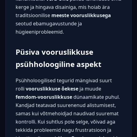
kerge ja hingava disainiga, mis hoiab ära
traditsioonilise
meeste vooruslikkusega
seotud ebamugavustunde ja
hügieeniprobleemid.
Püsiva vooruslikkuse
psühholoogiline aspekt
Psühholoogilised tegurid mängivad suurt
rolli
vooruslikkuse õekese
ja muude
femdom-vooruslikkuse
dünaamikate puhul.
Kandjad teatavad suurenenud alistumisest,
samas kui võtmehoidjad naudivad suuremat
kontrolli. Kui suhtlus pole selge, võivad aga
tekkida probleemid nagu frustratsioon ja