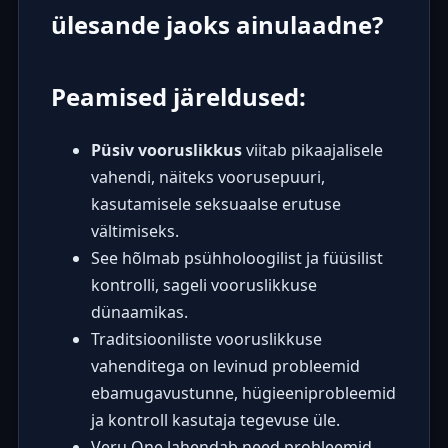
ülesande jaoks ainulaadne?
Peamised järeldused:
Püsiv vooruslikkus
viitab pikaajalisele
vahendi, näiteks voorusepuuri,
kasutamisele seksuaalse erutuse
vältimiseks.
See hõlmab psühholoogilist ja füüsilist
kontrolli, sageli vooruslikkuse
dünaamikas.
Traditsiooniliste vooruslikkuse
vahenditega on levinud probleemid
ebamugavustunne, hügieeniprobleemid
ja kontroll kasutaja tegevuse üle.
Veru One lahendab need probleemid