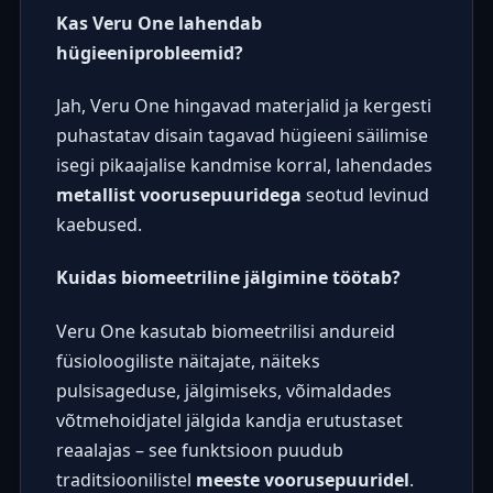
Kas Veru One lahendab
hügieeniprobleemid?
Jah, Veru One hingavad materjalid ja kergesti
puhastatav disain tagavad hügieeni säilimise
isegi pikaajalise kandmise korral, lahendades
metallist voorusepuuridega
seotud levinud
kaebused.
Kuidas biomeetriline jälgimine töötab?
Veru One kasutab biomeetrilisi andureid
füsioloogiliste näitajate, näiteks
pulsisageduse, jälgimiseks, võimaldades
võtmehoidjatel jälgida kandja erutustaset
reaalajas – see funktsioon puudub
traditsioonilistel
meeste voorusepuuridel
.