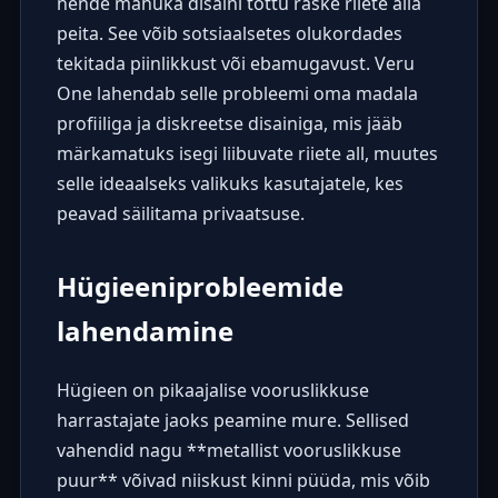
nende mahuka disaini tõttu raske riiete alla
peita. See võib sotsiaalsetes olukordades
tekitada piinlikkust või ebamugavust. Veru
One lahendab selle probleemi oma madala
profiiliga ja diskreetse disainiga, mis jääb
märkamatuks isegi liibuvate riiete all, muutes
selle ideaalseks valikuks kasutajatele, kes
peavad säilitama privaatsuse.
Hügieeniprobleemide
lahendamine
Hügieen on pikaajalise vooruslikkuse
harrastajate jaoks peamine mure. Sellised
vahendid nagu **metallist vooruslikkuse
puur** võivad niiskust kinni püüda, mis võib