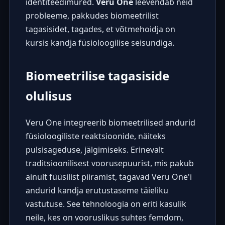
identiteedimured.
Veru One
leevendab neid
probleeme, pakkudes biomeetrilist
tagasisidet, tagades, et võtmehoidja on
kursis kandja füsioloogilise seisundiga.
Biomeetrilise tagasiside
olulisus
Veru One integreerib biomeetrilised andurid
füsioloogiliste reaktsioonide, näiteks
pulsisageduse, jälgimiseks. Erinevalt
traditsioonilisest voorusepuurist, mis pakub
ainult füüsilist piiramist, tagavad Veru One'i
andurid kandja erutustaseme täieliku
vastutuse. See tehnoloogia on eriti kasulik
neile, kes on vooruslikus suhtes femdom,