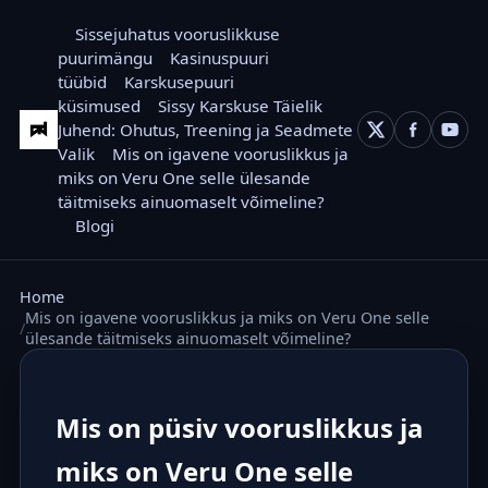
Sissejuhatus vooruslikkuse
puurimängu
Kasinuspuuri
tüübid
Karskusepuuri
küsimused
Sissy Karskuse Täielik
Juhend: Ohutus, Treening ja Seadmete
Valik
Mis on igavene vooruslikkus ja
miks on Veru One selle ülesande
täitmiseks ainuomaselt võimeline?
Blogi
Home
Mis on igavene vooruslikkus ja miks on Veru One selle
ülesande täitmiseks ainuomaselt võimeline?
Mis on püsiv vooruslikkus ja
miks on Veru One selle