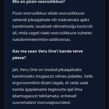
Mis on püsiv vooruslikkus?
Püsiv vooruslikkus viitab vooruslikkuse
vahendi pikaajalisele või määramata ajaks
kandmisele, tavaliselt võtmehoidja kontrolli
all, mida sageli näeb vooruslikkuse suhetes
naisdomineerimise valdkonnas.
Kas ma saan Veru One'i kanda terve
päeva?
Jah, Veru One on loodud pikaajaliseks
kandmiseks mugavust silmas pidades. Selle
ergonoomiline disain tagab, et seda saab
kanda igapäevaste tegevuste ajal ilma
ebamugavust tekitamata, erinevalt
suurematest voorusepuuridest.