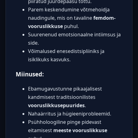
piiratud juurdepääsu tõttu.
Parem keskendumine võtmehoidja
naudingule, mis on tavaline
femdom-
vooruslikkuse
puhul.
Suurenenud emotsionaalne intiimsus ja
side.
Võimalused enesedistsipliiniks ja
isiklikuks kasvuks.
Miinused:
Ebamugavustunne pikaajalisest
kandmisest traditsioonilistes
vooruslikkusepuurides
.
Nahaärritus ja hügieeniprobleemid.
Psühholoogiline pinge pidevast
eitamisest
meeste vooruslikkuse