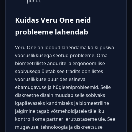
puhul.
Kuidas Veru One neid
probleeme lahendab
Veru One on loodud lahendama kõiki püsiva
vooruslikkusega seotud probleeme. Oma
biomeetriliste andurite ja ergonoomilise
sobivusega ületab see traditsioonilistes
vooruslikkuse puurides esineva
ebamugavuse ja hügieeniprobleemid. Selle
diskreetne disain muudab selle sobivaks
igapäevaseks kandmiseks ja biomeetriline
jälgimine tagab võtmehoidjatele täieliku
kontrolli oma partneri erutustaseme üle. See
mugavuse, tehnoloogia ja diskreetsuse