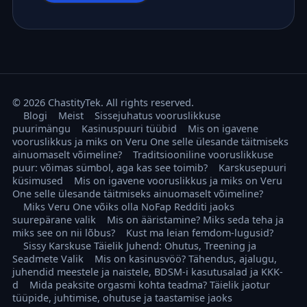
© 2026 ChastityTek. All rights reserved.
Blogi
Meist
Sissejuhatus vooruslikkuse
puurimängu
Kasinuspuuri tüübid
Mis on igavene
vooruslikkus ja miks on Veru One selle ülesande täitmiseks
ainuomaselt võimeline?
Traditsiooniline vooruslikkuse
puur: võimas sümbol, aga kas see toimib?
Karskusepuuri
küsimused
Mis on igavene vooruslikkus ja miks on Veru
One selle ülesande täitmiseks ainuomaselt võimeline?
Miks Veru One võiks olla NoFap Redditi jaoks
suurepärane valik
Mis on ääristamine? Miks seda teha ja
miks see on nii lõbus?
Kust ma leian femdom-lugusid?
Sissy Karskuse Täielik Juhend: Ohutus, Treening ja
Seadmete Valik
Mis on kasinusvöö? Tähendus, ajalugu,
juhendid meestele ja naistele, BDSM-i kasutusalad ja KKK-
d
Mida peaksite orgasmi kohta teadma? Täielik jaotur
tüüpide, juhtimise, ohutuse ja taastamise jaoks