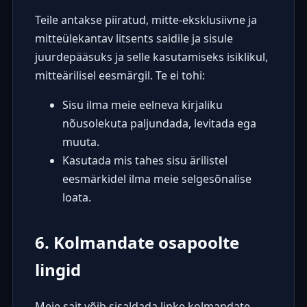
Teile antakse piiratud, mitte-eksklusiivne ja
mitteülekantav litsents saidile ja sisule
juurdepääsuks ja selle kasutamiseks isiklikul,
mitteärilisel eesmärgil. Te ei tohi:
Sisu ilma meie eelneva kirjaliku
nõusolekuta paljundada, levitada ega
muuta.
Kasutada mis tahes sisu ärilistel
eesmärkidel ilma meie selgesõnalise
loata.
6. Kolmandate osapoolte
lingid
Meie sait võib sisaldada linke kolmandate