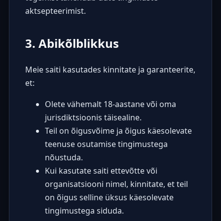
aktsepteerimist.
3. Abikõlblikkus
Meie saiti kasutades kinnitate ja garanteerite,
et:
Olete vähemalt 18-aastane või oma
jurisdiktsioonis täisealine.
Teil on õigusvõime ja õigus käesolevate
teenuse osutamise tingimustega
nõustuda.
Kui kasutate saiti ettevõtte või
organisatsiooni nimel, kinnitate, et teil
on õigus selline üksus käesolevate
tingimustega siduda.