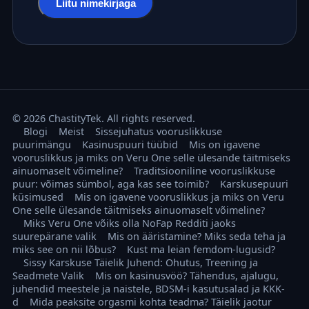
Liitu nimekirjaga
© 2026 ChastityTek. All rights reserved.
Blogi
Meist
Sissejuhatus vooruslikkuse
puurimängu
Kasinuspuuri tüübid
Mis on igavene
vooruslikkus ja miks on Veru One selle ülesande täitmiseks
ainuomaselt võimeline?
Traditsiooniline vooruslikkuse
puur: võimas sümbol, aga kas see toimib?
Karskusepuuri
küsimused
Mis on igavene vooruslikkus ja miks on Veru
One selle ülesande täitmiseks ainuomaselt võimeline?
Miks Veru One võiks olla NoFap Redditi jaoks
suurepärane valik
Mis on ääristamine? Miks seda teha ja
miks see on nii lõbus?
Kust ma leian femdom-lugusid?
Sissy Karskuse Täielik Juhend: Ohutus, Treening ja
Seadmete Valik
Mis on kasinusvöö? Tähendus, ajalugu,
juhendid meestele ja naistele, BDSM-i kasutusalad ja KKK-
d
Mida peaksite orgasmi kohta teadma? Täielik jaotur