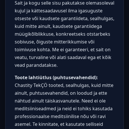
Sait ja kogu selle sisu pakutakse olemasoleval
kujul ja kättesaadavusel ilma igasuguste
otseste või kaudsete garantiideta, sealhulgas,
kuid mitte ainult, kaudsete garantiidega
müügikõlblikkuse, konkreetseks otstarbeks
sobivuse, õiguste mitterikkumise või
toimivuse kohta. Me ei garanteeri, et sait on
veatu, turvaline või alati saadaval ega et kõik
vead parandatakse.
Toote lahtiütlus (puhtusevahendid):
Chastity TekÇÖ tooted, sealhulgas, kuid mitte
ainult, puhtusevahendid, on loodud ja ette
nähtud ainult täiskasvanutele. Need ei ole
meditsiiniseadmed ja neid ei tohiks kasutada
professionaalse meditsiinilise nõu või ravi
asemel. Te kinnitate, et kasutate selliseid