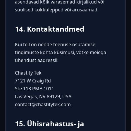
asendavad kõik varasemad kirjalikud või
suulised kokkulepped või arusaamad.
14. Kontaktandmed
Kui teil on nende teenuse osutamise
tingimuste kohta küsimusi, võtke meiega
ühendust aadressil:
Chastity Tek
7121 W Craig Rd
Ste 113 PMB 1011
Las Vegas, NV 89129, USA
contact@chastitytek.com
15. Ühisrahastus- ja