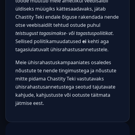
toode muutub meie ametlikul veebisaidil
üldiseks müügiks kättesaadavaks, jätab
Chastity Teki endale õiguse rakendada nende
otse veebisaidilt tehtud ostude puhul
teistsugust tagasimakse- või tagastuspoliitikat
.
Sellised poliitikamuudatused
ei
kehti aga
tagasiulatuvalt ühisrahastusannetustele.
Meie ühisrahastuskampaaniates osaledes
nõustute te nende tingimustega ja nõustute
mitte pidama Chastity Teki vastutavaks
ühisrahastusannetustega seotud tajutavate
kahjude, kahjustuste või ootuste täitmata
jätmise eest.