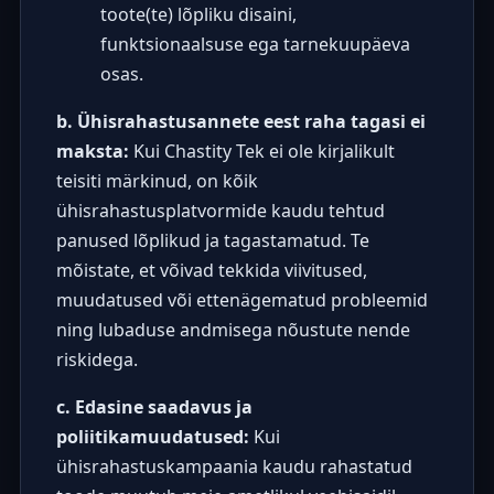
toote(te) lõpliku disaini,
funktsionaalsuse ega tarnekuupäeva
osas.
b. Ühisrahastusannete eest raha tagasi ei
maksta:
Kui Chastity Tek ei ole kirjalikult
teisiti märkinud, on kõik
ühisrahastusplatvormide kaudu tehtud
panused lõplikud ja tagastamatud. Te
mõistate, et võivad tekkida viivitused,
muudatused või ettenägematud probleemid
ning lubaduse andmisega nõustute nende
riskidega.
c. Edasine saadavus ja
poliitikamuudatused:
Kui
ühisrahastuskampaania kaudu rahastatud