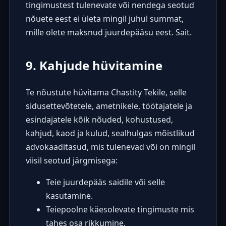
tingimustest tulenevate või nendega seotud
nõuete eest ei ületa mingil juhul summat,
mille olete maksnud juurdepääsu eest. Sait.
9. Kahjude hüvitamine
Te nõustute hüvitama Chastity Tekile, selle
sidusettevõtetele, ametnikele, töötajatele ja
esindajatele kõik nõuded, kohustused,
kahjud, kaod ja kulud, sealhulgas mõistlikud
advokaaditasud, mis tulenevad või on mingil
viisil seotud järgmisega:
Teie juurdepääs saidile või selle
kasutamine.
Teiepoolne käesolevate tingimuste mis
tahes osa rikkumine.