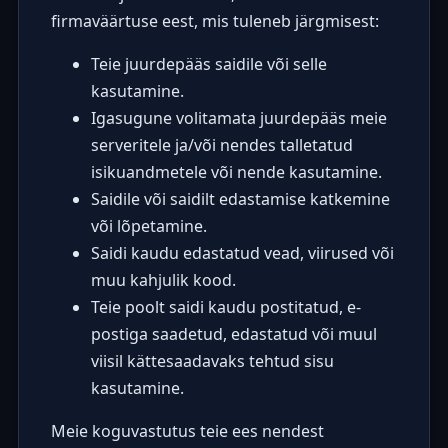
firmaväärtuse eest, mis tuleneb järgmisest:
Teie juurdepääs saidile või selle
kasutamine.
Igasugune volitamata juurdepääs meie
serveritele ja/või nendes talletatud
isikuandmetele või nende kasutamine.
Saidile või saidilt edastamise katkemine
või lõpetamine.
Saidi kaudu edastatud vead, viirused või
muu kahjulik kood.
Teie poolt saidi kaudu postitatud, e-
postiga saadetud, edastatud või muul
viisil kättesaadavaks tehtud sisu
kasutamine.
Meie koguvastutus teie ees nendest