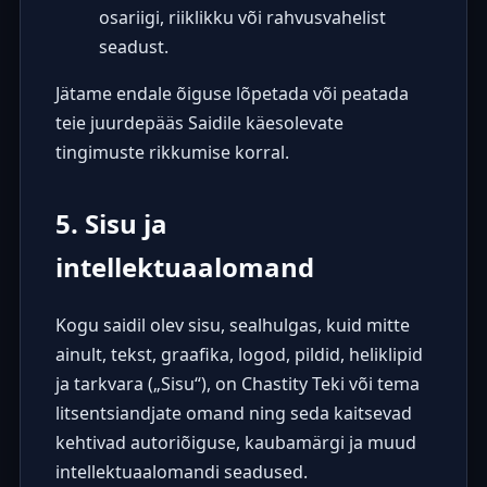
osariigi, riiklikku või rahvusvahelist
seadust.
Jätame endale õiguse lõpetada või peatada
teie juurdepääs Saidile käesolevate
tingimuste rikkumise korral.
5. Sisu ja
intellektuaalomand
Kogu saidil olev sisu, sealhulgas, kuid mitte
ainult, tekst, graafika, logod, pildid, heliklipid
ja tarkvara („Sisu“), on Chastity Teki või tema
litsentsiandjate omand ning seda kaitsevad
kehtivad autoriõiguse, kaubamärgi ja muud
intellektuaalomandi seadused.