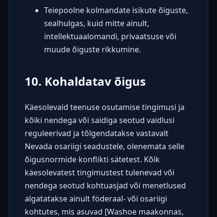
Teiepoolne kolmandate isikute õiguste,
sealhulgas, kuid mitte ainult,
intellektuaalomandi, privaatsuse või
muude õiguste rikkumine.
10. Kohaldatav õigus
Käesolevaid teenuse osutamise tingimusi ja
kõiki nendega või saidiga seotud vaidlusi
reguleerivad ja tõlgendatakse vastavalt
Nevada osariigi seadustele, olenemata selle
õigusnormide konflikti sätetest. Kõik
käesolevatest tingimustest tulenevad või
nendega seotud kohtuasjad või menetlused
algatatakse ainult föderaal- või osariigi
kohtutes, mis asuvad [Washoe maakonnas,