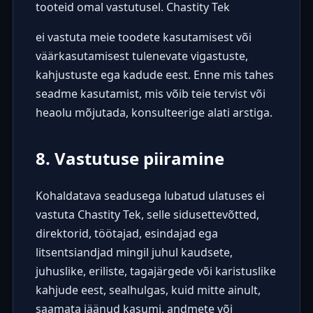
tooteid omal vastutusel. Chastity Tek
ei vastuta meie toodete kasutamisest või
väärkasutamisest tulenevate vigastuste,
kahjustuste ega kadude eest. Enne mis tahes
seadme kasutamist, mis võib teie tervist või
heaolu mõjutada, konsulteerige alati arstiga.
8. Vastutuse piiramine
Kohaldatava seadusega lubatud ulatuses ei
vastuta Chastity Tek, selle sidusettevõtted,
direktorid, töötajad, esindajad ega
litsentsiandjad mingil juhul kaudsete,
juhuslike, eriliste, tagajärgede või karistuslike
kahjude eest, sealhulgas, kuid mitte ainult,
saamata jäänud kasumi, andmete või