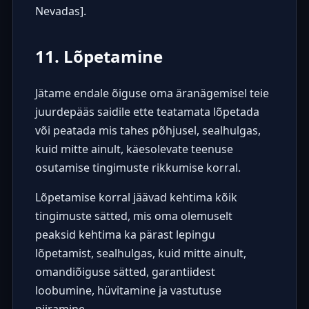
Nevadas].
11. Lõpetamine
Jätame endale õiguse oma äranägemisel teie
juurdepääs saidile ette teatamata lõpetada
või peatada mis tahes põhjusel, sealhulgas,
kuid mitte ainult, käesolevate teenuse
osutamise tingimuste rikkumise korral.
Lõpetamise korral jäävad kehtima kõik
tingimuste sätted, mis oma olemuselt
peaksid kehtima ka pärast lepingu
lõpetamist, sealhulgas, kuid mitte ainult,
omandiõiguse sätted, garantiidest
loobumine, hüvitamine ja vastutuse
piiramine.