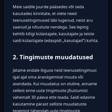
Meie saidile juurde pääsedes või seda
kasutades kinnitate, et olete need
teenusetingimused läbi lugenud, neist aru
saanud ja nõustute nendega. See leping
kehtib kõigi külastajate, kasutajate ja teiste
saidi külastajate (edaspidi „kasutajad“) kohta.
2. Tingimuste muudatused
Jätame endale õiguse neid teenusetingimusi
igal ajal oma äranägemisel muuta või
asendada. Kui muudatus on oluline, anname
sellest enne uute tingimuste jõustumist
vähemalt 30 päeva ette teada. Saidi edasine
kasutamine pärast selliste muudatuste
tegemist tähendab uute tingimuste