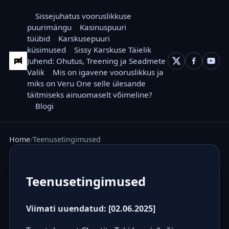
Sissejuhatus vooruslikkuse
puurimängu
Kasinuspuuri
tüübid
Karskusepuuri
küsimused
Sissy Karskuse Täielik
Juhend: Ohutus, Treening ja Seadmete
Valik
Mis on igavene vooruslikkus ja
miks on Veru One selle ülesande
täitmiseks ainuomaselt võimeline?
Blogi
Home
Teenusetingimused
Teenusetingimused
Viimati uuendatud: [02.06.2025]