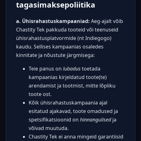
tagasimaksepoliitika
a. Ühisrahastuskampaaniad:
Aeg-ajalt võib
Chastity Tek pakkuda tooteid või teenuseid
ühisrahastusplatvormide (nt Indiegogo)
kaudu. Sellises kampaanias osaledes
kinnitate ja nõustute järgmisega:
Teie panus on
lubadus
toetada
kampaanias kirjeldatud toote(te)
arendamist ja tootmist, mitte lõpliku
toote ost.
Kõik ühisrahastuskampaania ajal
esitatud ajakavad, toote omadused ja
spetsifikatsioonid on
hinnangulised
ja
võivad muutuda.
Chastity Tek ei anna mingeid garantiisid