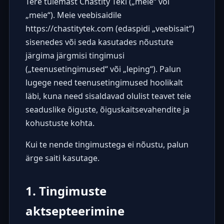
Tere tulemast Chastity Teki („meie“ või
„meie“). Meie veebisaidile
https://chastitytek.com
(edaspidi „veebisait“)
sisenedes või seda kasutades nõustute
järgima järgmisi tingimusi
(„teenusetingimused“ või „leping“). Palun
lugege need teenusetingimused hoolikalt
läbi, kuna need sisaldavad olulist teavet teie
seaduslike õiguste, õiguskaitsevahendite ja
kohustuste kohta.
Kui te nende tingimustega ei nõustu, palun
ärge saiti kasutage.
1. Tingimuste
aktsepteerimine