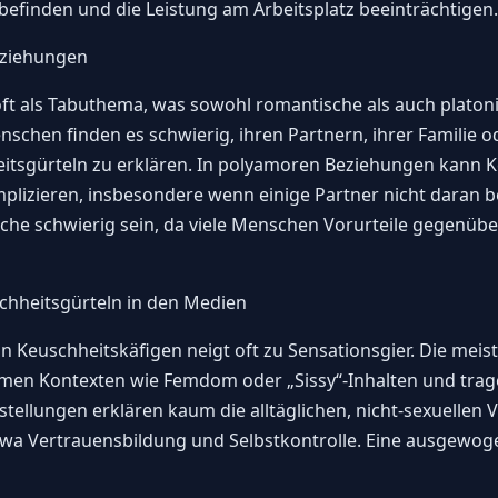
efinden und die Leistung am Arbeitsplatz beeinträchtigen.
eziehungen
oft als Tabuthema, was sowohl romantische als auch plato
schen finden es schwierig, ihren Partnern, ihrer Familie o
sgürteln zu erklären. In polyamoren Beziehungen kann Ke
mplizieren, insbesondere wenn einige Partner nicht daran be
uche schwierig sein, da viele Menschen Vorurteile gegenüb
chheitsgürteln in den Medien
n Keuschheitskäfigen neigt oft zu Sensationsgier. Die meis
remen Kontexten wie Femdom oder „Sissy“-Inhalten und trage
rstellungen erklären kaum die alltäglichen, nicht-sexuell
twa Vertrauensbildung und Selbstkontrolle. Eine ausgewoge