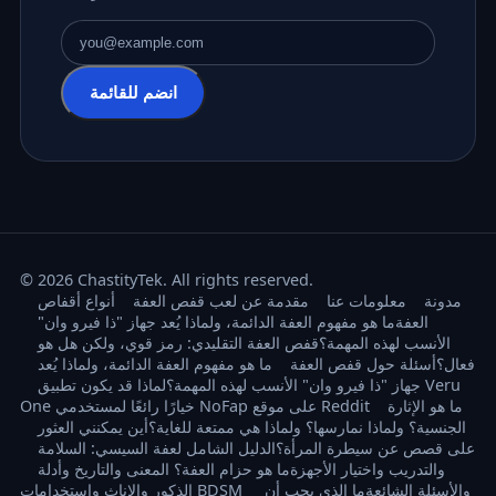
عنوان البريد الإلكتروني
انضم للقائمة
© 2026 ChastityTek. All rights reserved.
مدونة
معلومات عنا
مقدمة عن لعب قفص العفة
أنواع أقفاص
العفة
ما هو مفهوم العفة الدائمة، ولماذا يُعد جهاز "ذا فيرو وان"
الأنسب لهذه المهمة؟
قفص العفة التقليدي: رمز قوي، ولكن هل هو
فعال؟
أسئلة حول قفص العفة
ما هو مفهوم العفة الدائمة، ولماذا يُعد
جهاز "ذا فيرو وان" الأنسب لهذه المهمة؟
لماذا قد يكون تطبيق Veru
ما هو الإثارة
One خيارًا رائعًا لمستخدمي NoFap على موقع Reddit
الجنسية؟ ولماذا نمارسها؟ ولماذا هي ممتعة للغاية؟
أين يمكنني العثور
على قصص عن سيطرة المرأة؟
الدليل الشامل لعفة السيسي: السلامة
والتدريب واختيار الأجهزة
ما هو حزام العفة؟ المعنى والتاريخ وأدلة
الذكور والإناث واستخدامات BDSM والأسئلة الشائعة
ما الذي يجب أن