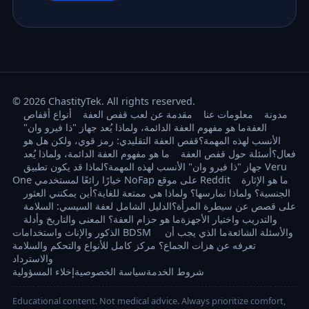
© 2026 ChastityTek. All rights reserved.
مدونة
معلومات عنا
مقدمة عن لعب قفص العفة
أنواع أقفاص
العفة
ما هو مفهوم العفة الدائمة، ولماذا يُعد جهاز "ذا فيرو وان"
الأنسب لهذه المهمة؟
قفص العفة التقليدي: رمز قوي، ولكن هل هو
فعال؟
أسئلة حول قفص العفة
ما هو مفهوم العفة الدائمة، ولماذا يُعد
جهاز "ذا فيرو وان" الأنسب لهذه المهمة؟
لماذا قد يكون تطبيق Veru
ما هو الإثارة
One خيارًا رائعًا لمستخدمي NoFap على موقع Reddit
الجنسية؟ ولماذا نمارسها؟ ولماذا هي ممتعة للغاية؟
أين يمكنني العثور
على قصص عن سيطرة المرأة؟
الدليل الشامل لعفة السيسي: السلامة
والتدريب واختيار الأجهزة
ما هو حزام العفة؟ المعنى والتاريخ وأدلة
الذكور والإناث واستخدامات BDSM والأسئلة الشائعة
ما الذي يجب أن
تعرفه عن هزات الجماع؟ مركز كامل للأنواع والتحكم والسلامة
والاسترداد
شروط الخدمة
سياسة الخصوصية
إخلاء المسؤولية
Educational content. Not medical advice. Always prioritize comfort,