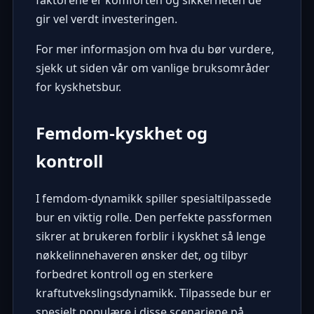
faktorene er komforten og sikkerheten de
gir vel verdt investeringen.
For mer informasjon om hva du bør vurdere,
sjekk ut siden vår om
vanlige bruksområder
for kyskhetsbur
.
Femdom-kyskhet og
kontroll
I femdom-dynamikk spiller spesialtilpassede
bur en viktig rolle. Den perfekte passformen
sikrer at brukeren forblir i kyskhet så lenge
nøkkelinnehaveren ønsker det, og tilbyr
forbedret kontroll og en sterkere
kraftutvekslingsdynamikk. Tilpassede bur er
spesielt populære i disse scenariene på