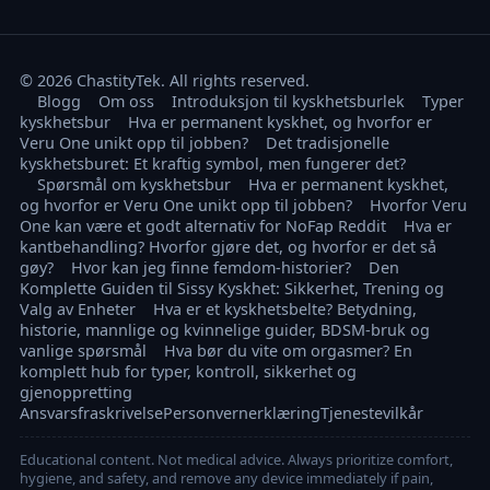
© 2026 ChastityTek. All rights reserved.
Blogg
Om oss
Introduksjon til kyskhetsburlek
Typer
kyskhetsbur
Hva er permanent kyskhet, og hvorfor er
Veru One unikt opp til jobben?
Det tradisjonelle
kyskhetsburet: Et kraftig symbol, men fungerer det?
Spørsmål om kyskhetsbur
Hva er permanent kyskhet,
og hvorfor er Veru One unikt opp til jobben?
Hvorfor Veru
One kan være et godt alternativ for NoFap Reddit
Hva er
kantbehandling? Hvorfor gjøre det, og hvorfor er det så
gøy?
Hvor kan jeg finne femdom-historier?
Den
Komplette Guiden til Sissy Kyskhet: Sikkerhet, Trening og
Valg av Enheter
Hva er et kyskhetsbelte? Betydning,
historie, mannlige og kvinnelige guider, BDSM-bruk og
vanlige spørsmål
Hva bør du vite om orgasmer? En
komplett hub for typer, kontroll, sikkerhet og
gjenoppretting
Ansvarsfraskrivelse
Personvernerklæring
Tjenestevilkår
Educational content. Not medical advice. Always prioritize comfort,
hygiene, and safety, and remove any device immediately if pain,