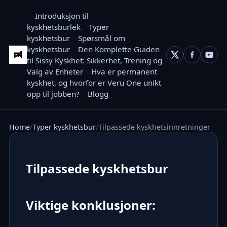
Introduksjon til
kyskhetsburlek
Typer
kyskhetsbur
Spørsmål om
kyskhetsbur
Den Komplette Guiden
til Sissy Kyskhet: Sikkerhet, Trening og
Valg av Enheter
Hva er permanent
kyskhet, og hvorfor er Veru One unikt
opp til jobben?
Blogg
Home
Typer kyskhetsbur
Tilpassede kyskhetsinnretninger
Tilpassede kyskhetsbur
Viktige konklusjoner: