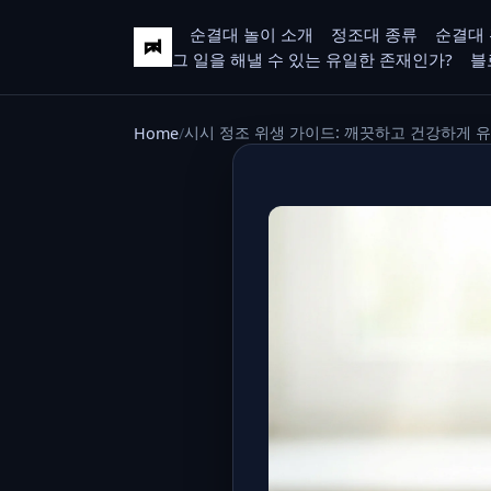
순결대 놀이 소개
정조대 종류
순결대 
그 일을 해낼 수 있는 유일한 존재인가?
블
시시 정조 위생 가이드: 깨끗하고 건강하게 
Home