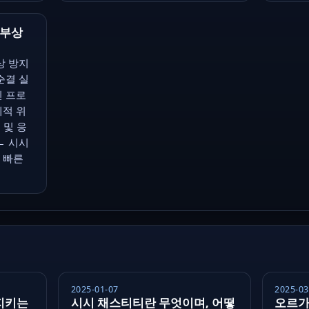
 부상
상 방지
순결 실
인 프로
체적 위
 및 응
← 시시
 빠른
2025-01-07
2025-03
지키는
시시 채스티티란 무엇이며, 어떻
오르가