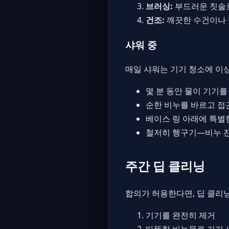
브러싱:
부드러운 칫솔로
건조:
깨끗한 수건이나 
샤워 중
매일 샤워는 기기 청소에 이
몇 분 동안 물이 기기를
순한 비누를 바르고 접
베이스 링 아래에 특별
철저히 헹구기—비누 잔
주간 딥 클리닝
합의가 허용한다면, 딥 클리닝
기기를 완전히 제거
따뜻한 비눗물로 기기 