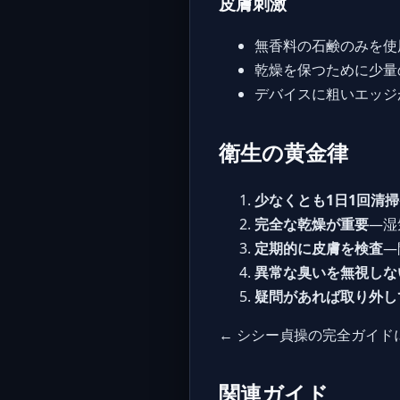
皮膚刺激
無香料の石鹸のみを使
乾燥を保つために少量
デバイスに粗いエッジ
衛生の黄金律
少なくとも1日1回清掃
完全な乾燥が重要
—湿
定期的に皮膚を検査
—
異常な臭いを無視しな
疑問があれば取り外し
← シシー貞操の完全ガイド
関連ガイド