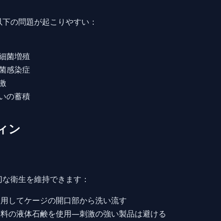
以下の問題が起こりやすい：
細菌増殖
菌感染症
激
いの蓄積
ィン
切な衛生を維持できます：
用してケージの開口部から洗い流す
料の液体石鹸を使用—刺激の強い製品は避ける