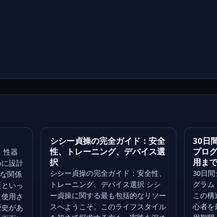
シシー貞操の完全ガイド：安全
30日
性、トレーニング、デバイス選
プロ
、性器
択
用ま
めに設計
シシー貞操の完全ガイド：安全性、
30日
密な関係
トレーニング、デバイス選択 シシ
グラム
従といっ
ー貞操に関する最も包括的なリソー
この構
く使用さ
スへようこそ。このライフスタイル
心者を
歴史があ