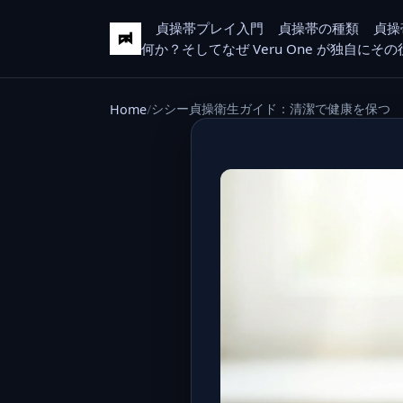
貞操帯プレイ入門
貞操帯の種類
貞操
何か？そしてなぜ Veru One が独自に
シシー貞操衛生ガイド：清潔で健康を保つ
Home