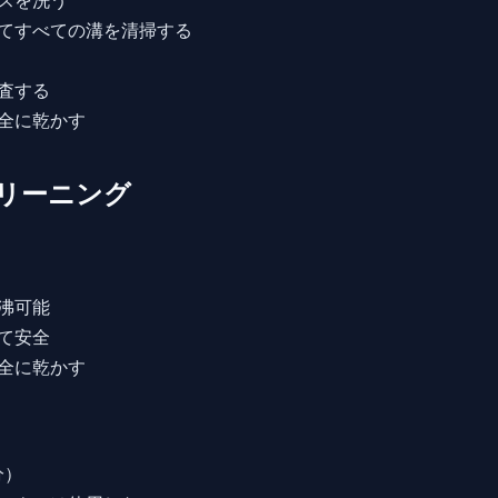
てすべての溝を清掃する
査する
全に乾かす
リーニング
沸可能
て安全
全に乾かす
分）