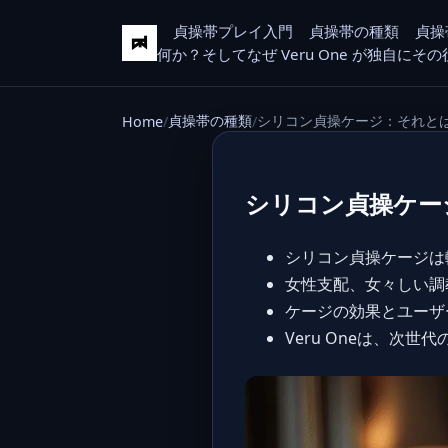
貞操帯プレイ入門
貞操帯の種類
貞操
何か？そしてなぜ Veru One が独自に
貞操帯の種類
シリコン貞操ケージ：それと
Home
シリコン貞操ケー
シリコン貞操ケージは
女性支配、女々しい調
ケージの効果とユーザ
Veru Oneは、次