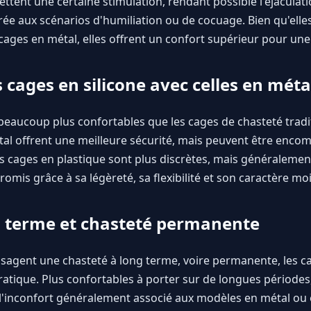
ttent une certaine stimulation, rendant possible l'éjaculati
rée aux scénarios d'humiliation ou de cocuage. Bien qu'elle
cages en métal, elles offrent un confort supérieur pour une
cages en silicone avec celles en métal
 beaucoup plus confortables que les cages de chasteté tradi
tal offrent une meilleure sécurité, mais peuvent être enco
es cages en plastique sont plus discrètes, mais généralemen
omis grâce à sa légèreté, sa flexibilité et son caractère moi
ng terme et chasteté permanente
visagent une chasteté à long terme, voire permanente, les ca
ratique. Plus confortables à porter sur de longues périodes
 l'inconfort généralement associé aux modèles en métal ou 