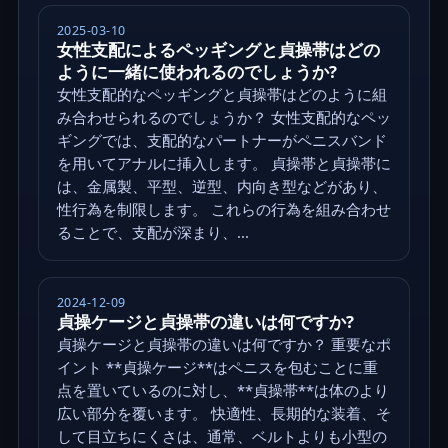
2025-03-10
女性支配によるペッギングと貞操帯はどの
ように一緒に使われるのでしょうか?
女性支配的なペッギングと貞操帯はどのように組
み合わせられるのでしょうか？ 女性支配的なペッ
ギングでは、支配的なパートナーがペニスバンド
を用いてアナルに挿入します。 貞操帯と貞操帯に
は、金属製、平型、逆型、内向き型などがあり、
性行為を制限します。 これらの行為を組み合わせ
ることで、支配が深まり、...
2024-12-09
貞操ケージと貞操帯の違いは何ですか?
貞操ケージと貞操帯の違いは何ですか？ 重要なポ
イント **貞操ケージ**はペニスを包むことに重
点を置いているのに対し、**貞操帯**は体のより
広い部分を覆います。 快適性、長期的な装着、そ
して目立ちにくさは、通常、ベルトよりも小型の