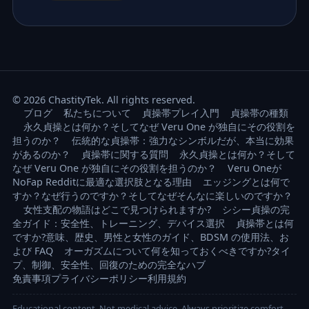
© 2026 ChastityTek. All rights reserved.
ブログ
私たちについて
貞操帯プレイ入門
貞操帯の種類
永久貞操とは何か？そしてなぜ Veru One が独自にその役割を
担うのか？
伝統的な貞操帯：強力なシンボルだが、本当に効果
があるのか？
貞操帯に関する質問
永久貞操とは何か？そして
なぜ Veru One が独自にその役割を担うのか？
Veru Oneが
NoFap Redditに最適な選択肢となる理由
エッジングとは何で
すか？なぜ行うのですか？そしてなぜそんなに楽しいのですか？
女性支配の物語はどこで見つけられますか?
シシー貞操の完
全ガイド：安全性、トレーニング、デバイス選択
貞操帯とは何
ですか?意味、歴史、男性と女性のガイド、BDSM の使用法、お
よび FAQ
オーガズムについて何を知っておくべきですか?タイ
プ、制御、安全性、回復のための完全なハブ
免責事項
プライバシーポリシー
利用規約
Educational content. Not medical advice. Always prioritize comfort,