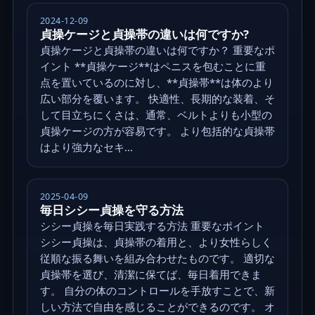
2024-12-09
貞操ケージと貞操帯の違いは何ですか?
貞操ケージと貞操帯の違いは何ですか？ 重要なポ
イント **貞操ケージ**はペニスを包むことに重
点を置いているのに対し、**貞操帯**は体のより
広い部分を覆います。 快適性、長期的な装着、そ
して目立ちにくさは、通常、ベルトよりも小型の
貞操ケージの方が容易です。 より包括的な貞操帯
はより強力なセキ...
2025-04-09
毎日シシー貞操を守る方法
シシー貞操を毎日実践する方法 重要なポイント
シシー貞操は、貞操帯の着用と、より女性らしく
従順な振る舞いを組み合わせたものです。 適切な
貞操帯を選び、清潔に保てば、毎日着用できま
す。 自分の体のコントロールを手放すことで、新
しい方法で自由を感じることができるのです。 オ