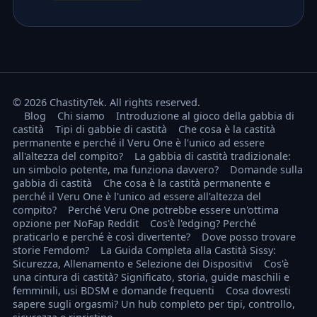
© 2026 ChastityTek. All rights reserved.
Blog
Chi siamo
Introduzione al gioco della gabbia di
castità
Tipi di gabbie di castità
Che cosa è la castità
permanente e perché il Veru One è l'unico ad essere
all'altezza del compito?
La gabbia di castità tradizionale:
un simbolo potente, ma funziona davvero?
Domande sulla
gabbia di castità
Che cosa è la castità permanente e
perché il Veru One è l'unico ad essere all'altezza del
compito?
Perché Veru One potrebbe essere un'ottima
opzione per NoFap Reddit
Cos'è l'edging? Perché
praticarlo e perché è così divertente?
Dove posso trovare
storie Femdom?
La Guida Completa alla Castità Sissy:
Sicurezza, Allenamento e Selezione dei Dispositivi
Cos'è
una cintura di castità? Significato, storia, guide maschili e
femminili, usi BDSM e domande frequenti
Cosa dovresti
sapere sugli orgasmi? Un hub completo per tipi, controllo,