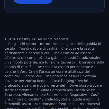
© 2026 ChastityTek. All rights reserved.
Blog
Chi siamo
Introduzione al gioco della gabbia di
castità
Tipi di gabbie di castità
Che cosa è la castità
permanente e perché il Veru One è l'unico ad essere
all'altezza del compito?
La gabbia di castità tradizionale:
un simbolo potente, ma funziona davvero?
Domande sulla
gabbia di castità
Che cosa è la castità permanente e
perché il Veru One è l'unico ad essere all'altezza del
compito?
Perché Veru One potrebbe essere un'ottima
opzione per NoFap Reddit
Cos'è l'edging? Perché
praticarlo e perché è così divertente?
Dove posso trovare
storie Femdom?
La Guida Completa alla Castità Sissy:
Sicurezza, Allenamento e Selezione dei Dispositivi
Cos'è
una cintura di castità? Significato, storia, guide maschili e
femminili, usi BDSM e domande frequenti
Cosa dovresti
sapere sugli orgasmi? Un hub completo per tipi, controllo,