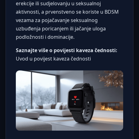
erekcije ili sudjelovanju u seksualnoj
aktivnosti, a prvenstveno se koriste u BDSM
vezama za pojačavanje seksualnog
uzbuđenja poricanjem ili jačanje uloga
podložnosti i dominacije.
Saznajte više o povijesti kaveza čednosti:
Uvod u povijest kaveza čednosti