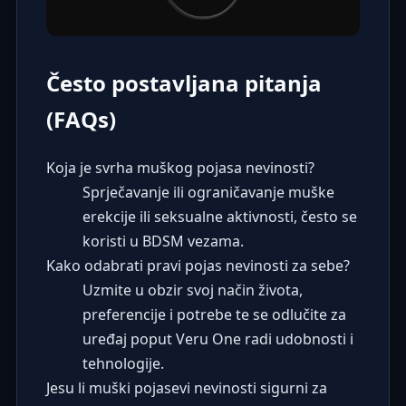
Često postavljana pitanja
(FAQs)
Koja je svrha muškog pojasa nevinosti?
Sprječavanje ili ograničavanje muške
erekcije ili seksualne aktivnosti, često se
koristi u BDSM vezama.
Kako odabrati pravi pojas nevinosti za sebe?
Uzmite u obzir svoj način života,
preferencije i potrebe te se odlučite za
uređaj poput Veru One radi udobnosti i
tehnologije.
Jesu li muški pojasevi nevinosti sigurni za