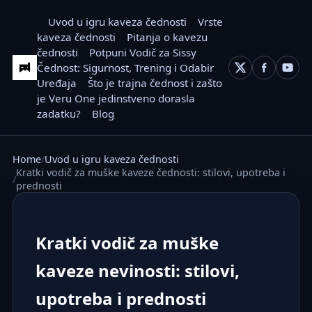
Uvod u igru kaveza čednosti
Vrste
kaveza čednosti
Pitanja o kavezu
čednosti
Potpuni Vodič za Sissy
Čednost: Sigurnost, Trening i Odabir
Uređaja
Što je trajna čednost i zašto
je Veru One jedinstveno dorasla
zadatku?
Blog
Home
Uvod u igru kaveza čednosti
Kratki vodič za muške kaveze čednosti: stilovi, upotreba i
prednosti
Kratki vodič za muške
kaveze nevinosti: stilovi,
upotreba i prednosti