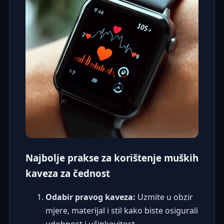
Najbolje prakse za korištenje muških
kaveza za čednost
Odabir pravog kaveza:
Uzmite u obzir
mjere, materijal i stil kako biste osigurali
udobnost i učinkovitost.