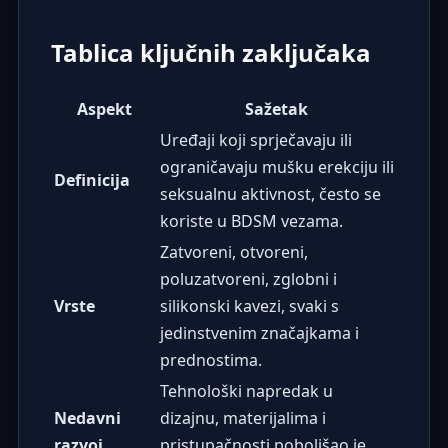
Tablica ključnih zaključaka
Aspekt
Sažetak
Uređaji koji sprječavaju ili
ograničavaju mušku erekciju ili
Definicija
seksualnu aktivnost, često se
koriste u BDSM vezama.
Zatvoreni, otvoreni,
poluzatvoreni, zglobni i
Vrste
silikonski kavezi, svaki s
jedinstvenim značajkama i
prednostima.
Tehnološki napredak u
Nedavni
dizajnu, materijalima i
razvoj
pristupačnosti poboljšao je