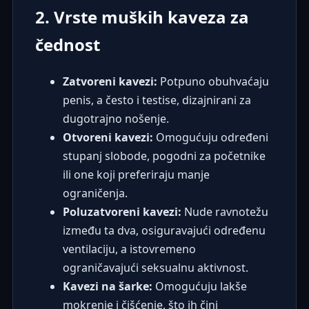
2. Vrste muških kaveza za
čednost
Zatvoreni kavezi:
Potpuno obuhvaćaju
penis, a često i testise, dizajnirani za
dugotrajno nošenje.
Otvoreni kavezi:
Omogućuju određeni
stupanj slobode, pogodni za početnike
ili one koji preferiraju manje
ograničenja.
Poluzatvoreni kavezi:
Nude ravnotežu
između ta dva, osiguravajući određenu
ventilaciju, a istovremeno
ograničavajući seksualnu aktivnost.
Kavezi na šarke:
Omogućuju lakše
mokrenje i čišćenje, što ih čini