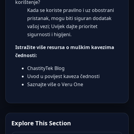
korištenje?
Kada se koriste pravilno i uz obostrani
pristanak, mogu biti siguran dodatak
vašoj vezi; Uvijek dajte prioritet
sigurnosti i higijeni.
Istražite više resursa o muškim kavezima
čednosti:
ChastityTek Blog
Uvod u povijest kaveza čednosti
Saznajte više o Veru One
Explore This Section