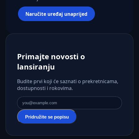
Naručite uređaj unaprijed
Primajte novosti o
lansiranju
Budite prvi koji će saznati o prekretnicama,
dostupnosti i rokovima.
E-mail adresa
Pridružite se popisu