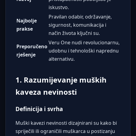
iskustvo.
Pravilan odabir, održavanje,
Najbolje
sigurnost, komunikacija i
prakse
način života ključni su.
Veru One
nudi revolucionarnu,
Preporučeno
udobnu i tehnološki naprednu
rješenje
alternativu.
1. Razumijevanje muških
kaveza nevinosti
Definicija i svrha
Muški kavezi nevinosti dizajnirani su kako bi
spriječili ili ograničili muškarca u postizanju