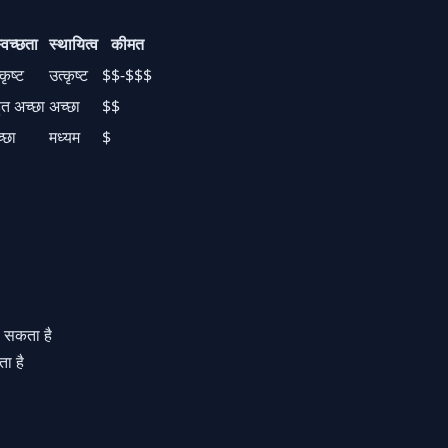
्वच्छता
स्थायित्व
कीमत
कृष्ट
उत्कृष्ट
$$-$$$
ुत अच्छा
अच्छा
$$
्छा
मध्यम
$
ा सकता है
ता है