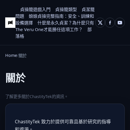
貞操籠遊戲入門
貞操籠類型
貞潔籠
問題
娘娘貞操完整指南：安全、訓練和
設備選擇
什麼是永久貞潔？為什麼只有
The Veru One才能勝任這項工作？
部
落格
Home
關於
關於
了解更多關於ChastityTek的資訊。
ChastityTek 致力於提供可靠且基於研究的指導
和資源。