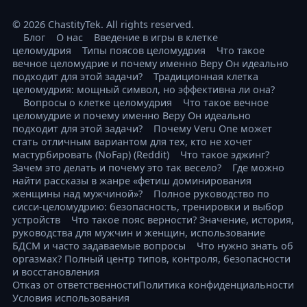
© 2026 ChastityTek. All rights reserved.
Блог
О нас
Введение в игры в клетке
целомудрия
Типы поясов целомудрия
Что такое
вечное целомудрие и почему именно Веру Он идеально
подходит для этой задачи?
Традиционная клетка
целомудрия: мощный символ, но эффективна ли она?
Вопросы о клетке целомудрия
Что такое вечное
целомудрие и почему именно Веру Он идеально
подходит для этой задачи?
Почему Veru One может
стать отличным вариантом для тех, кто не хочет
мастурбировать (NoFap) (Reddit)
Что такое эджинг?
Зачем это делать и почему это так весело?
Где можно
найти рассказы в жанре «фетиш доминирования
женщины над мужчиной»?
Полное руководство по
сисси-целомудрию: безопасность, тренировки и выбор
устройств
Что такое пояс верности? Значение, история,
руководства для мужчин и женщин, использование
БДСМ и часто задаваемые вопросы
Что нужно знать об
оргазмах? Полный центр типов, контроля, безопасности
и восстановления
Отказ от ответственности
Политика конфиденциальности
Условия использования