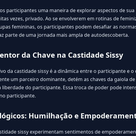
 aos participantes uma maneira de explorar aspectos de su
tas vezes, privado. Ao se envolverem em rotinas de femin
upas femininas, os participantes podem desafiar as normas
 faz parte de uma jornada mais ampla de autodescoberta.
tentor da Chave na Castidade Sissy
o da castidade sissy é a dinâmica entre o participante e o
ente um parceiro dominante, detém as chaves da gaiola de
a liberdade do participante. Essa troca de poder pode inten
o participante.
cológicos: Humilhação e Empoderamen
castidade sissy experimentam sentimentos de empoderamen