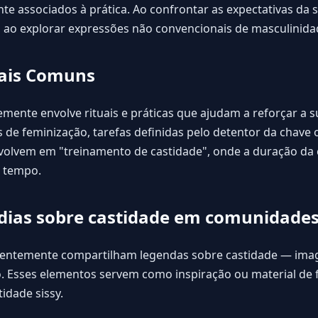
 associados à prática. Ao confrontar as expectativas da s
s ao explorar expressões não convencionais de masculinidad
tuais Comuns
temente envolve
rituais e práticas
que ajudam a reforçar a s
s de feminização, tarefas definidas pelo detentor da chav
nvolvem em "treinamento de castidade", onde a duração da
 tempo.
dias sobre castidade em comunidades
uentemente compartilham
legendas sobre castidade
— imag
o. Esses elementos servem como inspiração ou material de f
idade sissy.