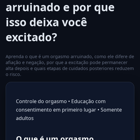
arruinado e por que
isso deixa você
excitado?
Aprenda o que é um orgasmo arruinado, como ele difere de
afiação e negação, por que a excitação pode permanecer
alta depois e quais etapas de cuidados posteriores reduzem
o risco.
Controle do orgasmo • Educação com
consentimento em primeiro lugar • Somente
adultos
O que é um orgasmo