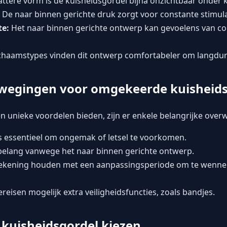
ttere vorm is de kuisheidsgordel bijna onzichtbaar onder k
De naar binnen gerichte druk zorgt voor constante stimula
te:
Het naar binnen gerichte ontwerp kan gevoelens van c
chaamstypes vinden dit ontwerp comfortabeler om langdur
rwegingen voor omgekeerde kuisheid
unieke voordelen bieden, zijn er enkele belangrijke over
 essentieel om ongemak of letsel te voorkomen.
l belang vanwege het naar binnen gerichte ontwerp.
ekening houden met een aanpassingsperiode om te wenne
isen mogelijk extra veiligheidsfuncties, zoals bandjes.
kuisheidsgordel kiezen