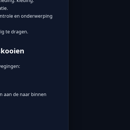
leding. kleding.
tie.
ontrole en onderwerping
ig te dragen.
skooien
wegingen:
n aan de naar binnen