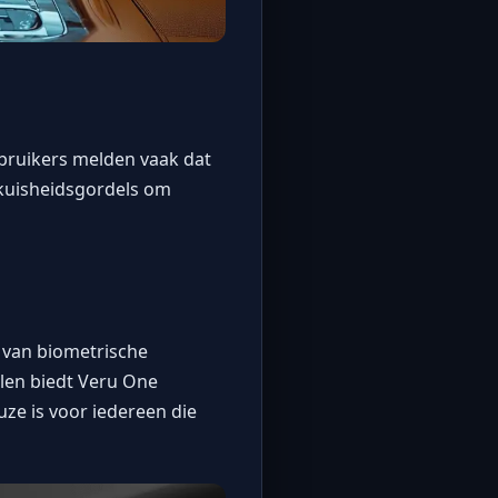
bruikers melden vaak dat
 kuisheidsgordels
om
 van biometrische
llen biedt Veru One
ze is voor iedereen die