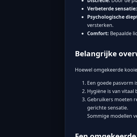
Discretie:
Door de pla
Verbeterde sensatie:
Psychologische diep
versterken.
Comfort:
Bepaalde li
Belangrijke ove
Hoewel omgekeerde kooien 
Een goede pasvorm is
Hygiëne is van vitaa
Gebruikers moeten r
gerichte sensatie.
Sommige modellen vere
Een omgekeerde 