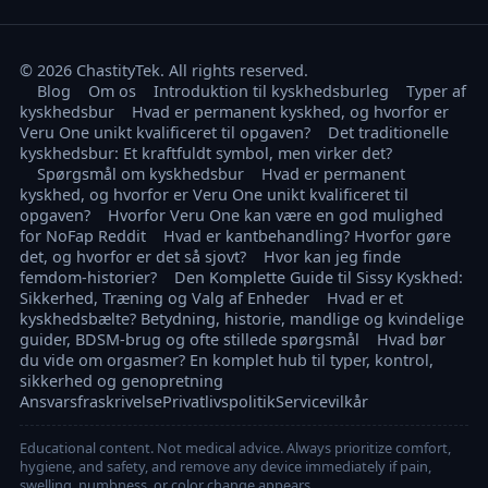
© 2026 ChastityTek. All rights reserved.
Blog
Om os
Introduktion til kyskhedsburleg
Typer af
kyskhedsbur
Hvad er permanent kyskhed, og hvorfor er
Veru One unikt kvalificeret til opgaven?
Det traditionelle
kyskhedsbur: Et kraftfuldt symbol, men virker det?
Spørgsmål om kyskhedsbur
Hvad er permanent
kyskhed, og hvorfor er Veru One unikt kvalificeret til
opgaven?
Hvorfor Veru One kan være en god mulighed
for NoFap Reddit
Hvad er kantbehandling? Hvorfor gøre
det, og hvorfor er det så sjovt?
Hvor kan jeg finde
femdom-historier?
Den Komplette Guide til Sissy Kyskhed:
Sikkerhed, Træning og Valg af Enheder
Hvad er et
kyskhedsbælte? Betydning, historie, mandlige og kvindelige
guider, BDSM-brug og ofte stillede spørgsmål
Hvad bør
du vide om orgasmer? En komplet hub til typer, kontrol,
sikkerhed og genopretning
Ansvarsfraskrivelse
Privatlivspolitik
Servicevilkår
Educational content. Not medical advice. Always prioritize comfort,
hygiene, and safety, and remove any device immediately if pain,
swelling, numbness, or color change appears.