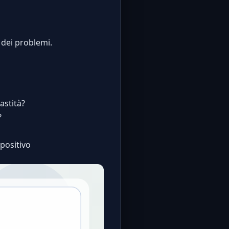
 dei problemi.
astità?
?
spositivo