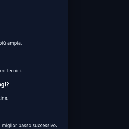
 più ampia.
mi tecnici.
agi?
ine.
l miglior passo successivo.