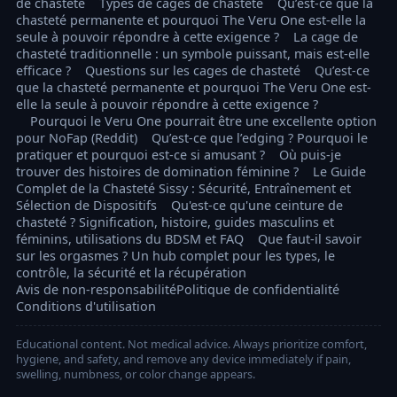
de chasteté
Types de cages de chasteté
Qu’est-ce que la
chasteté permanente et pourquoi The Veru One est-elle la
seule à pouvoir répondre à cette exigence ?
La cage de
chasteté traditionnelle : un symbole puissant, mais est-elle
efficace ?
Questions sur les cages de chasteté
Qu’est-ce
que la chasteté permanente et pourquoi The Veru One est-
elle la seule à pouvoir répondre à cette exigence ?
Pourquoi le Veru One pourrait être une excellente option
pour NoFap (Reddit)
Qu’est-ce que l’edging ? Pourquoi le
pratiquer et pourquoi est-ce si amusant ?
Où puis-je
trouver des histoires de domination féminine ?
Le Guide
Complet de la Chasteté Sissy : Sécurité, Entraînement et
Sélection de Dispositifs
Qu'est-ce qu'une ceinture de
chasteté ? Signification, histoire, guides masculins et
féminins, utilisations du BDSM et FAQ
Que faut-il savoir
sur les orgasmes ? Un hub complet pour les types, le
contrôle, la sécurité et la récupération
Avis de non-responsabilité
Politique de confidentialité
Conditions d'utilisation
Educational content. Not medical advice. Always prioritize comfort,
hygiene, and safety, and remove any device immediately if pain,
swelling, numbness, or color change appears.