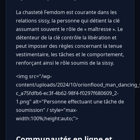
La chasteté Femdom est courante dans les
relations sissy, la personne qui détient la clé
assumant souvent le rôle de « maîtresse ». Le
détenteur de la clé contrôle la libération et
peut imposer des règles concernant la tenue
vestimentaire, les tâches et le comportement,
renforçant ainsi le rôle soumis de la sissy.
<img src="
/wp-
content/uploads/2024/10/orionflood_man_dancing_w
c_a75fdfb6-ec3f-4b62-98f4-f0297f680609_2-
1.png
" alt="Personne effectuant une tâche de
soumission" / style="max-
width:100%;height:auto;">
Communautés en ligne et