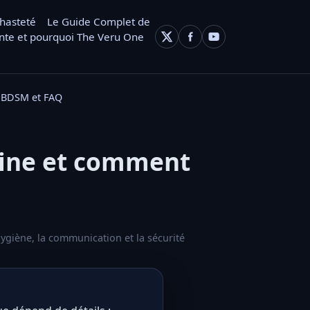
chasteté
Le Guide Complet de
nte et pourquoi The Veru One
du BDSM et FAQ
nine et comment
'hygiène, la communication et la sécurité