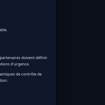
ble.
artenaires doivent définir
ptions d'urgence.
namiques de contrôle de
tion.