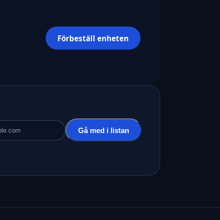
Förbeställ enheten
Gå med i listan
ss