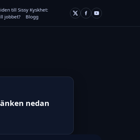
en till Sissy Kyskhet:
ll jobbet?
Blogg
 länken nedan