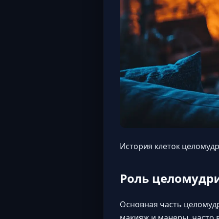
История клеток целомуд
Роль целомудр
Основная часть целомудри
макияж и манеры, часто 