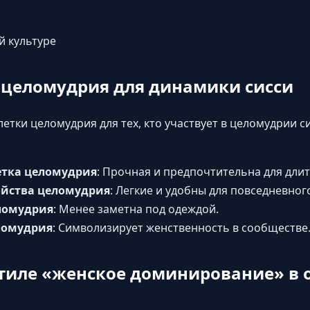
й культуре
 целомудрия для динамики сисси
етки целомудрия для тех, кто участвует в целомудрии с
етка целомудрия
: Прочная и предпочтительна для дли
ойства целомудрия
: Легкие и удобны для повседневног
еломудрия
: Менее заметна под одеждой.
ломудрия
: Символизирует женственность в сообществе
тиле «женское доминирование» в 