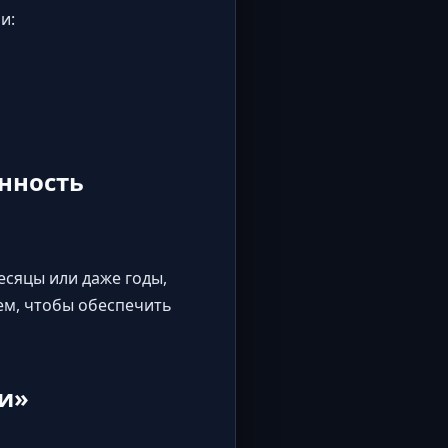
и:
нность
сяцы или даже годы,
ем, чтобы обеспечить
си»