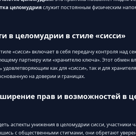
тка целомудрия
служит постоянным физическим напо
и в целомудрии в стиле «сисси»
тиле «сисси» включает в себя передачу контроля над с
щему партнеру или «хранителю ключа». Этот обмен вл
 удовлетворяющим как для «сисси», так и для хранителя
снованную на доверии и границах.
сширение прав и возможностей в 
деть аспекты унижения в целомудрии сисси, участники ч
вшись с общественными стигмами, они обретают уверен