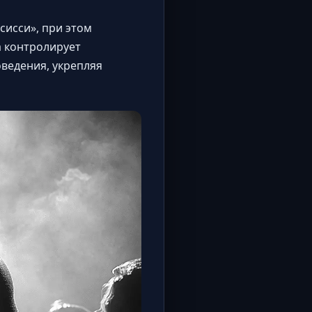
сисси», при этом
а контролирует
ведения, укрепляя