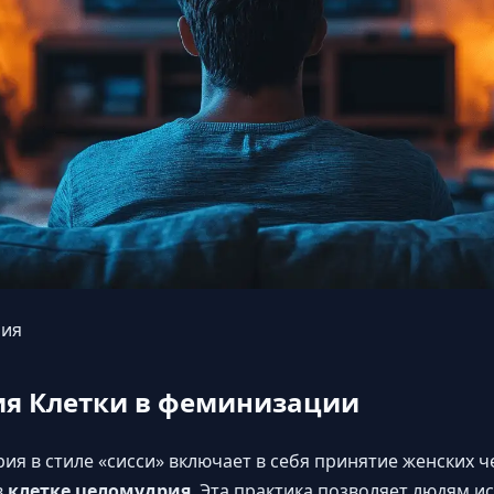
рия
ия Клетки в феминизации
я в стиле «сисси» включает в себя принятие женских че
в
клетке целомудрия
. Эта практика позволяет людям и