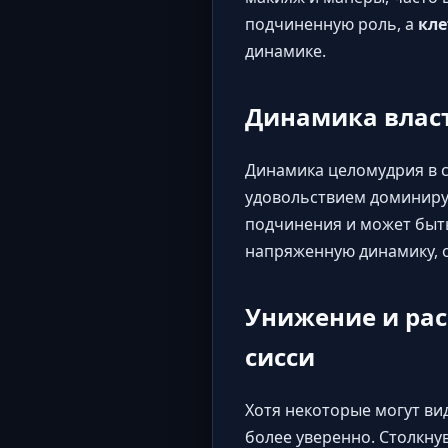
подчиненную роль, а
кле
динамике.
Динамика власт
Динамика целомудрия в с
удовольствием доминирую
подчинения и может быть
напряженную динамику, о
Унижение и ра
сисси
Хотя некоторые могут ви
более уверенно. Столкну