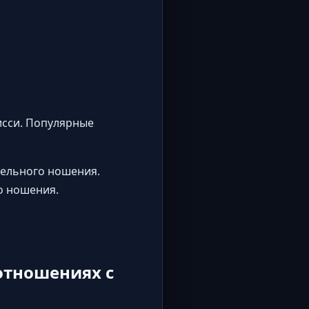
исси. Популярные
тельного ношения.
о ношения.
.
отношениях с