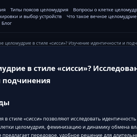
рия
Типы поясов целомудрия
Вопросы о клетке целомуд
нировки и выбор устройств
Что такое вечное целомудрие
Блог
ое целомудрие в стиле «сисси»? Изучение идентичности и под
мудрие в стиле «сисси»? Исследова
и подчинения
ды
я в стиле «сисси» позволяют исследовать идентичность
летки целомудрия, феминизацию и динамику обмена вл
e предлагает передовое, удобное решение для длительн