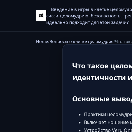
Введение в игры в клетке целомуд
сисси-целомудрию: безопасность, тре
идеально подходит для этой задачи?
Home
Вопросы о клетке целомудрия
Что так
Что такое цело
идентичности 
Основные выво
Практики целомудри
Включает ношение к
Устройство Veru On