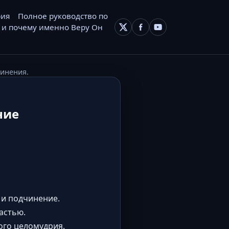
рия
Полное руководство по
 и почему именно Веру Он
чинения.
ние
 и подчинение.
астью.
ого целомудрия.