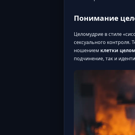
Понимание цело
Целомудрие в стиле «сис
сексуального контроля. Т
ношением
клетки цело
подчинение, так и идент