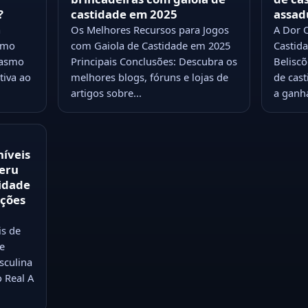
?
castidade em 2025
assad
a
Os Melhores Recursos para Jogos
A Dor O
smo
com Gaiola de Castidade em 2025
Castid
gasmo
Principais Conclusões: Descubra os
Beliscõ
tiva ao
melhores blogs, fóruns e lojas de
de cas
artigos sobre...
a ganha
íveis
Veru
idade
ações
s de
e
sculina
 Real A