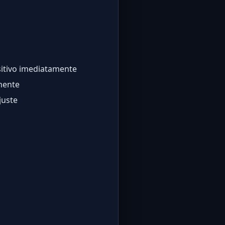
itivo imediatamente
mente
juste