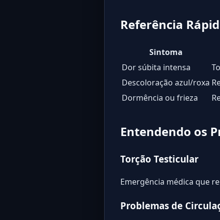
Referência Rápida
Sintoma
Dor súbita intensa
To
Descoloração azul/roxa
Re
Dormência ou frieza
Re
Entendendo os Pr
Torção Testicular
Emergência médica que req
Problemas de Circula