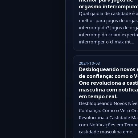
orgasmo interrompido
Qual gaiola de castidade é 
melhor para jogos de orga
interrompido? Jogos de or
interrompido criam expecta
interromper o clímax int...
2024-10-03
Desbloqueando novos n
de confiança: como o 
One revoluciona a cast
masculina com notific
em tempo real.
Desbloqueando Novos Nívei
Confiança: Como o Veru On
Revoluciona a Castidade Ma
com Notificações em Tempo
castidade masculina eme...