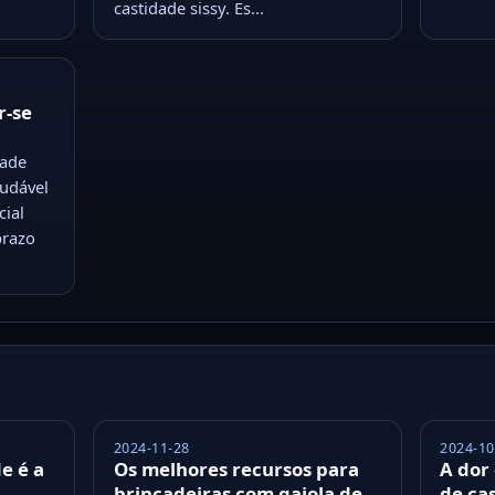
castidade sissy. Es...
r-se
dade
audável
cial
prazo
2024-11-28
2024-10
e é a
Os melhores recursos para
A dor 
brincadeiras com gaiola de
de ca