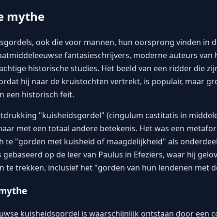
e mythe
dsgordels, ook die voor mannen, hun oorsprong vinden in
laatmiddeleeuwse fantasieschrijvers, moderne auteurs van 
chtige historische studies. Het beeld van een ridder die zij
ordat hij naar de kruistochten vertrekt, is populair, maar 
n een historisch feit.
itdrukking "kuisheidsgordel" (cingulum castitatis in middel
 maar met een totaal andere betekenis. Het was een metafor
 te "gorden met kuisheid of maagdelijkheid" als onderdeel
 gebaseerd op de leer van Paulus in Efeziërs, waar hij gel
 te trekken, inclusief het "gorden van hun lendenen met d
 mythe
wse kuisheidsgordel is waarschijnlijk ontstaan door een c