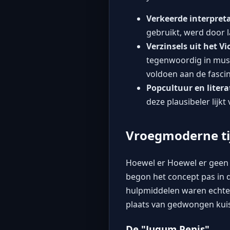
Verkeerde interpreta
gebruikt, werd door l
Verzinsels uit het Vi
tegenwoordig in musea
voldoen aan de fasci
Popcultuur en litera
deze plausibeler lijkt
Vroegmoderne tij
Hoewel er Hoewel er geen 
begon het concept pas in 
hulpmiddelen waren echter
plaats van gedwongen kui
De "Jugum Penis"