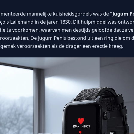
umenteerde mannelijke kuisheidsgordels was de
"Jugum P
nçois Lallemand in de jaren 1830. Dit hulpmiddel was ontwo
ie te voorkomen, waarvan men destijds geloofde dat ze ve
orzaakten. De Jugum Penis bestond uit een ring die om de
gemak veroorzaakten als de drager een erectie kreeg.