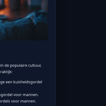
n de populaire cultuur,
aktijk:
nage een kuisheidsgordel
dsgordel voor mannen.
gordels voor mannen.