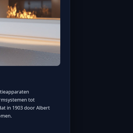
atieapparaten
armsystemen tot
at in 1903 door Albert
omen.